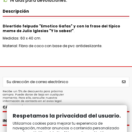
14 días para devoluciones.

Descripción
Divertido felpudo "Emotico Gafas" y con la frase del típico
meme de Julio Iglesias "Y lo sabes!"
.
Medidas: 60 x 40 cm.
Material: Fibra de coco con base de pvc antideslizante.
Recibe un 5% de descuento para próxima
compra. Puede darse de baja en cualquier
momento. Para ello, consulte nuestra
información de contacto en el aviso legal.
CATEGORÍAS
Respetamos la privacidad del usuario.
INFORMACIÓN
Utilizamos cookies para mejorar tu experiencia de
navegación, mostrar anuncios o contenido personalizado