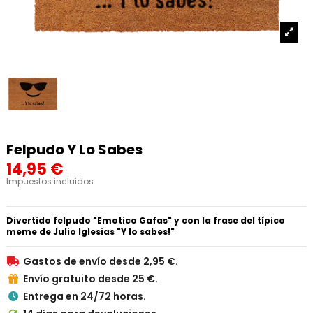
Felpudo Y Lo Sabes
14,95 €
Impuestos incluidos
Divertido felpudo "Emotico Gafas" y con la frase del típico
meme de Julio Iglesias "Y lo sabes!"
Gastos de envío desde 2,95 €.

Envío gratuito desde 25 €.

Entrega en 24/72 horas.
