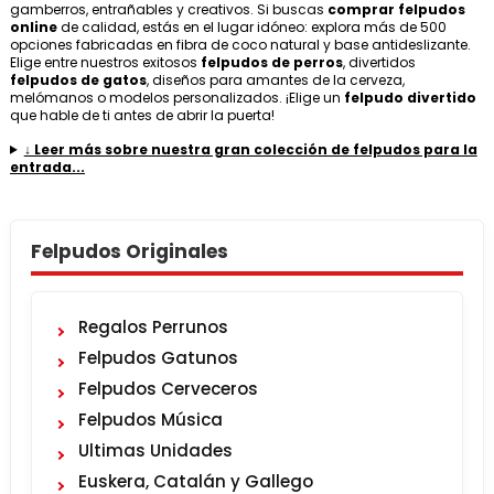
gamberros, entrañables y creativos. Si buscas
comprar felpudos
online
de calidad, estás en el lugar idóneo: explora más de 500
opciones fabricadas en fibra de coco natural y base antideslizante.
Elige entre nuestros exitosos
felpudos de perros
, divertidos
felpudos de gatos
, diseños para amantes de la cerveza,
melómanos o modelos personalizados. ¡Elige un
felpudo divertido
que hable de ti antes de abrir la puerta!
↓ Leer más sobre nuestra gran colección de felpudos para la
entrada...
Felpudos Originales
Regalos Perrunos
Felpudos Gatunos
Felpudos Cerveceros
Felpudos Música
Ultimas Unidades
Euskera, Catalán y Gallego