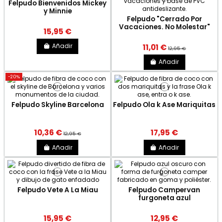
Felpudo Bienvenidos Mickey
y Minnie
Felpudo "Cerrado Por
Vacaciones. No Molestar"
15,95 €
Añadir
11,01 €
12,95 €
Añadir
-20%
Felpudo Skyline Barcelona
Felpudo Ola k Ase Mariquitas
10,36 €
17,95 €
12,95 €
Añadir
Añadir
Felpudo Vete A La Miau
Felpudo Campervan
furgoneta azul
15,95 €
12,95 €