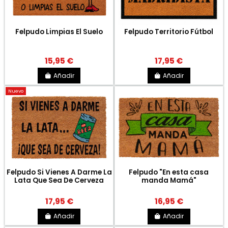
Felpudo Limpias El Suelo
Felpudo Territorio Fútbol
15,95 €
17,95 €
Añadir
Añadir
Nuevo
Felpudo Si Vienes A Darme La
Felpudo "En esta casa
Lata Que Sea De Cerveza
manda Mamá"
17,95 €
16,95 €
Añadir
Añadir