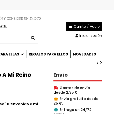
ÍN Y CONSIGUE UN 5% DTO
Carrito
/
Vacio
ATE.
Iniciar sesión
ARA ELLAS
REGALOS PARA ELLOS
NOVEDADES
 A Mi Reino
Envío
Gastos de envío

desde 2,95 €.
Envío gratuito desde

25 €.
ase" Bienvenido a mi
Entrega en 24/72
