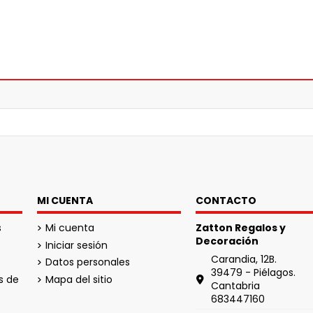
MI CUENTA
CONTACTO
s
Mi cuenta
Zatton Regalos y
Decoración
Iniciar sesión
Carandia, 12B.
Datos personales
39479 - Piélagos.
s de
Mapa del sitio
Cantabria
683447160