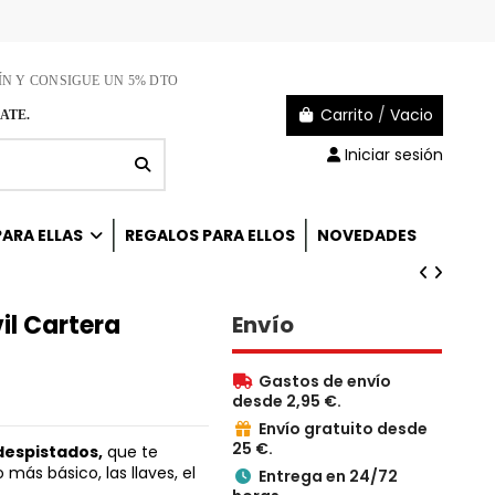
ÍN Y CONSIGUE UN 5% DTO
Carrito
/
Vacio
ATE.
Iniciar sesión
ARA ELLAS
REGALOS PARA ELLOS
NOVEDADES
il Cartera
Envío
Gastos de envío

desde 2,95 €.
Envío gratuito desde

25 €.
despistados,
que te
 más básico, las llaves, el
Entrega en 24/72
