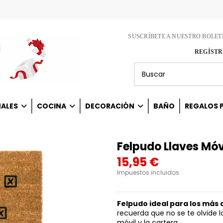
SUSCRÍBETE A NUESTRO BOLET
REGÍSTR
NALES
COCINA
DECORACIÓN
BAÑO
REGALOS P
Felpudo Llaves Móv
15,95 €
Impuestos incluidos
Felpudo ideal para los más 
recuerda que no se te olvide lo
móvil y la cartera.