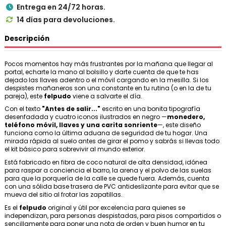
Entrega en 24/72 horas.

14 días para devoluciones.

Descripción
Pocos momentos hay más frustrantes por la mañana que llegar al
portal, echarte la mano al bolsillo y darte cuenta de que te has
dejado las llaves adentro o el móvil cargando en la mesilla. Si los
despistes mañaneros son una constante en tu rutina (o en la de tu
pareja), este
felpudo
viene a salvarte el día.
Con el texto
"Antes de salir..."
escrito en una bonita tipografía
desenfadada y cuatro iconos ilustrados en negro —
monedero,
teléfono móvil, llaves y una carita sonriente
—, este diseño
funciona como la última aduana de seguridad de tu hogar. Una
mirada rápida al suelo antes de girar el pomo y sabrás si llevas todo
el kit básico para sobrevivir al mundo exterior.
Está fabricado en fibra de coco natural de alta densidad, idónea
para raspar a conciencia el barro, la arena y el polvo de las suelas
para que la porquería de la calle se quede fuera. Además, cuenta
con una sólida base trasera de PVC antideslizante para evitar que se
mueva del sitio al frotar las zapatillas.
Es el
felpudo
original y útil por excelencia para quienes se
independizan, para personas despistadas, para pisos compartidos o
sencillamente para poner una nota de orden y buen humor en tu