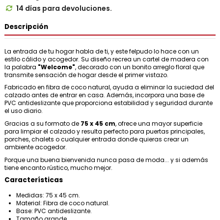
14 días para devoluciones.

Descripción
La entrada de tu hogar habla de ti, y este felpudo lo hace con un
estilo cálido y acogedor. Su diseño recrea un cartel de madera con
la palabra
"Welcome"
, decorado con un bonito arreglo floral que
transmite sensación de hogar desde el primer vistazo.
Fabricado en fibra de coco natural, ayuda a eliminar la suciedad del
calzado antes de entrar en casa. Además, incorpora una base de
PVC antideslizante que proporciona estabilidad y seguridad durante
el uso diario.
Gracias a su formato de
75 x 45 cm
, ofrece una mayor superficie
para limpiar el calzado y resulta perfecto para puertas principales,
porches, chalets o cualquier entrada donde quieras crear un
ambiente acogedor.
Porque una buena bienvenida nunca pasa de moda... y si además
tiene encanto rústico, mucho mejor.
Características
Medidas: 75 x 45 cm.
Material: Fibra de coco natural.
Base: PVC antideslizante.
Tamaño grande.