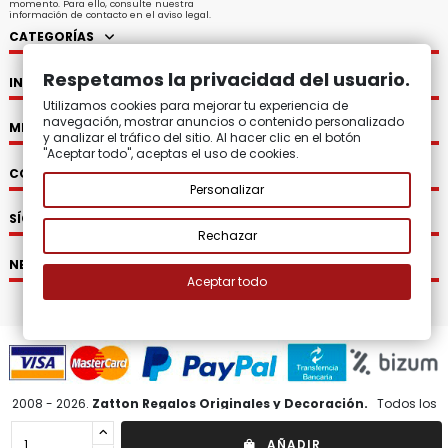
momento. Para ello, consulte nuestra
información de contacto en el aviso legal.
CATEGORÍAS
Respetamos la privacidad del usuario.
INFORMACIÓN
Utilizamos cookies para mejorar tu experiencia de
navegación, mostrar anuncios o contenido personalizado
MI CUENTA
y analizar el tráfico del sitio. Al hacer clic en el botón
"Aceptar todo", aceptas el uso de cookies.
CONTACTO
Personalizar
SÍGUENOS
Rechazar
NEWSLETTER
Aceptar todo
2008 - 2026.
Zatton Regalos Originales y Decoración.
Todos los
derechos reservados.
AÑADIR