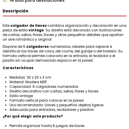
14 días para devoluciones.

Descripción
Este
colgador de llaves
combina organización y decoración en una
pieza de estilo
vintage
. Su diseño está decorado con ilustraciones
de cartas, sellos, flores, llaves y otros pequeños detalles que aportan
un aire romántico y original.
Dispone de 6
colgadores
numerados, ideales para separar e
identificar las llaves de casa, del coche, del garaje o del trastero. Su
formato vertical permite colocarlo en la entrada, el recibidor o el
pasillo sin ocupar demasiado espacio en la pared.
Características
Medidas: 30 x 20 x 3 cm.
Material: Madera MDF.
Capacidad: 6 colgadores numerados.
Diseño decorativo con cartas, sellos, flores y llaves.
Estilo vintage.
Formato vertical para colocar en la pared.
Uso recomendado: Llaves y pequeños objetos ligeros.
Adecuado para entradas, recibidores y pasillos.
¿Por qué elegir este producto?
Permite organizar hasta 6 juegos de llaves.