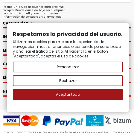
Recibe un 5% de descuento para próxima
compra. Puede darse de baja en cualquier
momento. Para ello, consulte nuestra
información de contacto en el aviso legal.
CATEGORÍAS
Respetamos la privacidad del usuario.
INFORMACIÓN
Utilizamos cookies para mejorar tu experiencia de
navegación, mostrar anuncios o contenido personalizado
MI CUENTA
y analizar el tráfico del sitio. Al hacer clic en el botón
"Aceptar todo", aceptas el uso de cookies.
CONTACTO
Personalizar
SÍGUENOS
Rechazar
NEWSLETTER
Aceptar todo
2008 - 2026.
Zatton Regalos Originales y Decoración.
Todos los