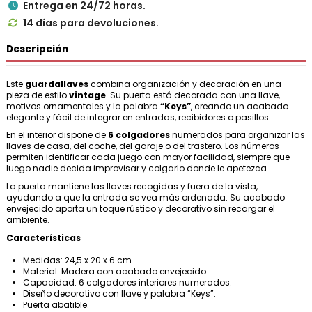
Entrega en 24/72 horas.

14 días para devoluciones.

Descripción
Este
guardallaves
combina organización y decoración en una
pieza de estilo
vintage
. Su puerta está decorada con una llave,
motivos ornamentales y la palabra
“Keys”
, creando un acabado
elegante y fácil de integrar en entradas, recibidores o pasillos.
En el interior dispone de
6 colgadores
numerados para organizar las
llaves de casa, del coche, del garaje o del trastero. Los números
permiten identificar cada juego con mayor facilidad, siempre que
luego nadie decida improvisar y colgarlo donde le apetezca.
La puerta mantiene las llaves recogidas y fuera de la vista,
ayudando a que la entrada se vea más ordenada. Su acabado
envejecido aporta un toque rústico y decorativo sin recargar el
ambiente.
Características
Medidas: 24,5 x 20 x 6 cm.
Material: Madera con acabado envejecido.
Capacidad: 6 colgadores interiores numerados.
Diseño decorativo con llave y palabra “Keys”.
Puerta abatible.