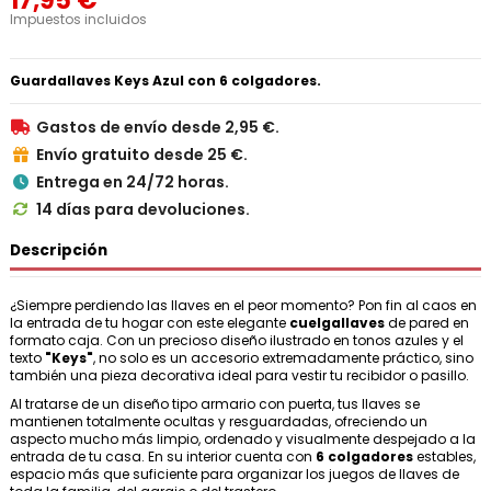
17,95 €
Impuestos incluidos
Guardallaves Keys Azul con 6 colgadores.
Gastos de envío desde 2,95 €.

Envío gratuito desde 25 €.

Entrega en 24/72 horas.

14 días para devoluciones.

Descripción
¿Siempre perdiendo las llaves en el peor momento? Pon fin al caos en
la entrada de tu hogar con este elegante
cuelgallaves
de pared en
formato caja. Con un precioso diseño ilustrado en tonos azules y el
texto
"Keys"
, no solo es un accesorio extremadamente práctico, sino
también una pieza decorativa ideal para vestir tu recibidor o pasillo.
Al tratarse de un diseño tipo armario con puerta, tus llaves se
mantienen totalmente ocultas y resguardadas, ofreciendo un
aspecto mucho más limpio, ordenado y visualmente despejado a la
entrada de tu casa. En su interior cuenta con
6 colgadores
estables,
espacio más que suficiente para organizar los juegos de llaves de