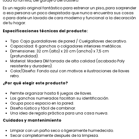
toda la familia, del garaje o del trastero.
Es un regalo original fantástico para estrenar un piso, para sorprender
a esa persona un poco despistada que nunca encuentra sus cosas
o para darle un lavado de cara moderno y funcional a la decoración
de tu hogar.
Especificaciones técnicas del producto:
Tipo: Caja guardallaves de pared / Cuelgallaves decorativo.
Capacidad: 6 ganchos o colgadores interiores metálicos.
Dimensiones: 32 cm (alto) x 20 cm (ancho) x 7,5 cm
(profundidad).
Material: Madera DM forrada de alta calidad (acabado Poly
resistente y duradero).
Color/Diseño: Fondo azul con motivos e ilustraciones de llaves
retro.
¿Por qué elegir este producto?
Permite organizar hasta 6 juegos de llaves.
Los ganchos numerados facilitan su identificación.
Ocupa poco espacio en la pared.
Diseño rústico y fácil de combinar.
Una idea de regalo práctica para una casa nueva.
Cuidados y mantenimiento
Limpiar con un paño seco o ligeramente humedecido.
Secar completamente después de la limpieza.