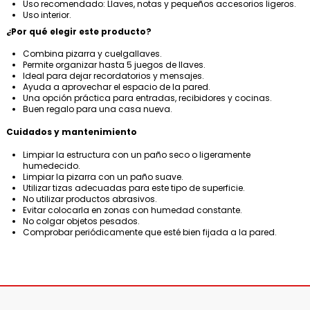
Uso recomendado: Llaves, notas y pequeños accesorios ligeros.
Uso interior.
¿Por qué elegir este producto?
Combina pizarra y cuelgallaves.
Permite organizar hasta 5 juegos de llaves.
Ideal para dejar recordatorios y mensajes.
Ayuda a aprovechar el espacio de la pared.
Una opción práctica para entradas, recibidores y cocinas.
Buen regalo para una casa nueva.
Cuidados y mantenimiento
Limpiar la estructura con un paño seco o ligeramente
humedecido.
Limpiar la pizarra con un paño suave.
Utilizar tizas adecuadas para este tipo de superficie.
No utilizar productos abrasivos.
Evitar colocarla en zonas con humedad constante.
No colgar objetos pesados.
Comprobar periódicamente que esté bien fijada a la pared.