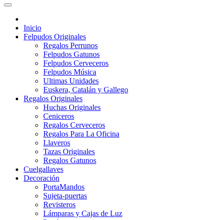
Inicio
Felpudos Originales
Regalos Perrunos
Felpudos Gatunos
Felpudos Cerveceros
Felpudos Música
Ultimas Unidades
Euskera, Catalán y Gallego
Regalos Originales
Huchas Originales
Ceniceros
Regalos Cerveceros
Regalos Para La Oficina
Llaveros
Tazas Originales
Regalos Gatunos
Cuelgallaves
Decoración
PortaMandos
Sujeta-puertas
Revisteros
Lámparas y Cajas de Luz