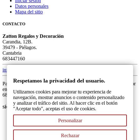
Iniciar sesión
Datos personales
Mapa del sitio
CONTACTO
Zatton Regalos y Decoración
Carandia, 12B.
39479 - Piélagos.
Cantabria
683447160
info@zatton.es
Respetamos la privacidad del usuario.
Para una mejor atención, si tiene alguna duda o problema, por favor
envíanos un mensaje mediante el formulario o llámanos al
Utilizamos cookies para mejorar tu experiencia de
683447160. Gracias.
navegación, mostrar anuncios o contenido personalizado
y analizar el tráfico del sitio. Al hacer clic en el botón
SÍGUENOS
"Aceptar todo", aceptas el uso de cookies.
Personalizar
Rechazar