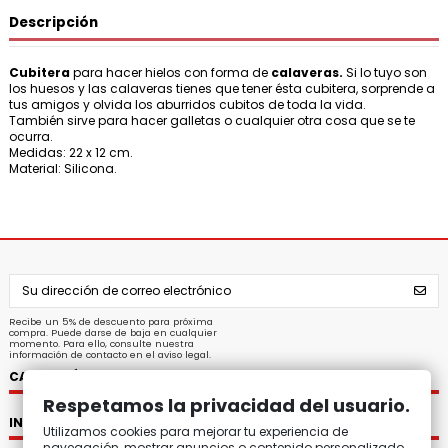
Descripción
Cubitera
para hacer hielos con forma de
calaveras.
Si lo tuyo son
los huesos y las calaveras tienes que tener ésta cubitera, sorprende a
tus amigos y olvida los aburridos cubitos
de toda la vida.
También sirve para hacer galletas o cualquier otra cosa que se te
ocurra.
Medidas: 22 x 12 cm.
Material: Silicona.
Recibe un 5% de descuento para próxima
compra. Puede darse de baja en cualquier
momento. Para ello, consulte nuestra
información de contacto en el aviso legal.
CATEGORÍAS
Respetamos la privacidad del usuario.
INFORMACIÓN
Utilizamos cookies para mejorar tu experiencia de
navegación, mostrar anuncios o contenido personalizado