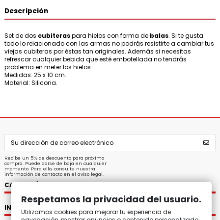
Descripción
Set de dos
cubiteras
para hielos con forma de
balas
. Si te gusta
todo lo relacionado con las armas no podrás resistirte a cambiar tus
viejas cubiteras por éstas tan originales. Además si necesitas
refrescar cualquier bebida que esté embotellada no tendrás
problema en meter los hielos.
Medidas: 25 x 10 cm.
Material: Silicona.
Recibe un 5% de descuento para próxima
compra. Puede darse de baja en cualquier
momento. Para ello, consulte nuestra
información de contacto en el aviso legal.
CATEGORÍAS
Respetamos la privacidad del usuario.
INFORMACIÓN
Utilizamos cookies para mejorar tu experiencia de
navegación, mostrar anuncios o contenido personalizado