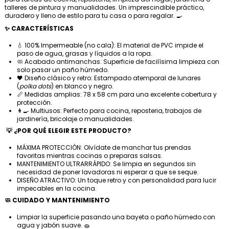
talleres de pintura y manualidades. Un imprescindible práctico,
duradero y lleno de estilo para tu casa o para regalar. 🍳
✨ CARACTERÍSTICAS
💧 100% Impermeable (no cala): El material de PVC impide el
paso de agua, grasas y líquidos a la ropa.
🧼 Acabado antimanchas: Superficie de facilísima limpieza con
solo pasar un paño húmedo.
🖤 Diseño clásico y retro: Estampado atemporal de lunares
(
polka dots
) en blanco y negro.
📏 Medidas amplias: 78 x 58 cm para una excelente cobertura y
protección.
👩‍🍳 Multiusos: Perfecto para cocina, reposteria, trabajos de
jardinería, bricolaje o manualidades.
💡 ¿POR QUÉ ELEGIR ESTE PRODUCTO?
MÁXIMA PROTECCIÓN: Olvídate de manchar tus prendas
favoritas mientras cocinas o preparas salsas.
MANTENIMIENTO ULTRARRÁPIDO: Se limpia en segundos sin
necesidad de poner lavadoras ni esperar a que se seque.
DISEÑO ATRACTIVO: Un toque retro y con personalidad para lucir
impecables en la cocina.
🧼 CUIDADO Y MANTENIMIENTO
Limpiar la superficie pasando una bayeta o paño húmedo con
agua y jabón suave. 🧽