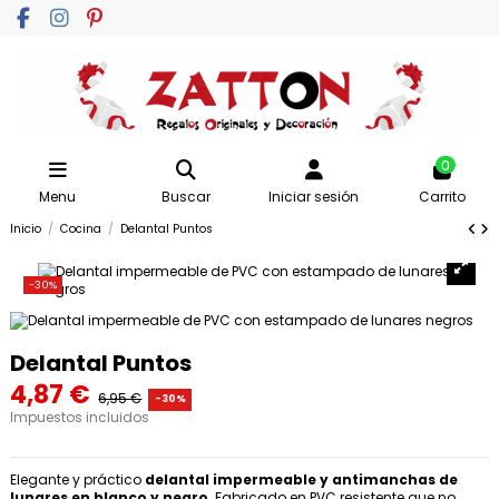
0
Menu
Buscar
Iniciar sesión
Carrito
Inicio
Cocina
Delantal Puntos
-30%
Delantal Puntos
4,87 €
6,95 €
-30%
Impuestos incluidos
Elegante y práctico
delantal impermeable y antimanchas de
lunares en blanco y negro
. Fabricado en PVC resistente que no