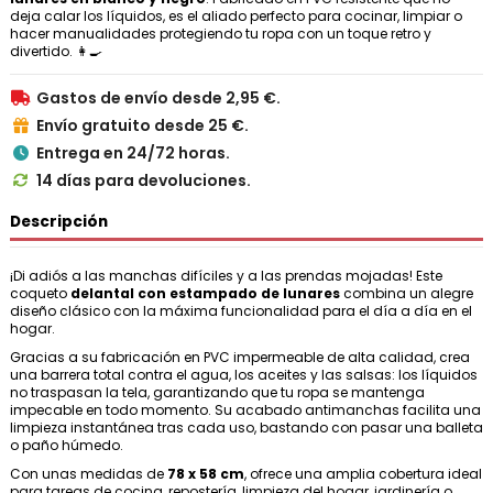
deja calar los líquidos, es el aliado perfecto para cocinar, limpiar o
hacer manualidades protegiendo tu ropa con un toque retro y
divertido. 👩‍🍳
Gastos de envío desde 2,95 €.

Envío gratuito desde 25 €.

Entrega en 24/72 horas.

14 días para devoluciones.

Descripción
¡Di adiós a las manchas difíciles y a las prendas mojadas! Este
coqueto
delantal con estampado de lunares
combina un alegre
diseño clásico con la máxima funcionalidad para el día a día en el
hogar.
Gracias a su fabricación en PVC impermeable de alta calidad, crea
una barrera total contra el agua, los aceites y las salsas: los líquidos
no traspasan la tela, garantizando que tu ropa se mantenga
impecable en todo momento. Su acabado antimanchas facilita una
limpieza instantánea tras cada uso, bastando con pasar una balleta
o paño húmedo.
Con unas medidas de
78 x 58 cm
, ofrece una amplia cobertura ideal
para tareas de cocina, repostería, limpieza del hogar, jardinería o