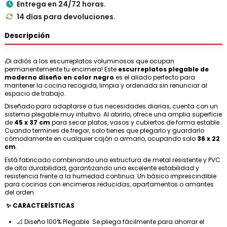
Entrega en 24/72 horas.

14 días para devoluciones.

Descripción
¡Di adiós a los escurreplatos voluminosos que ocupan
permanentemente tu encimera! Este
escurreplatos plegable de
moderno diseño en color negro
es el aliado perfecto para
mantener la cocina recogida, limpia y ordenada sin renunciar al
espacio de trabajo.
Diseñado para adaptarse a tus necesidades diarias, cuenta con un
sistema plegable muy intuitivo. Al abrirlo, ofrece una amplia superficie
de
45 x 37 cm
para secar platos, vasos y cubiertos de forma estable.
Cuando termines de fregar, solo tienes que plegarlo y guardarlo
cómodamente en cualquier cajón o armario, ocupando solo
36 x 22
cm
.
Está fabricado combinando una estructura de metal resistente y PVC
de alta durabilidad, garantizando una excelente estabilidad y
resistencia frente a la humedad continua. Un básico imprescindible
para cocinas con encimeras reducidas, apartamentos o amantes
del orden.
✨ CARACTERÍSTICAS
📐 Diseño 100% Plegable: Se pliega fácilmente para ahorrar el