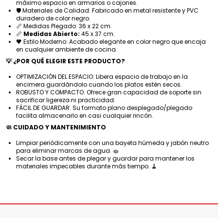
máximo espacio en armarios o cajones.
🛡️ Materiales de Calidad: Fabricado en metal resistente y PVC
duradero de color negro.
📏 Medidas Plegado: 36 x 22 cm.
📏
Medidas Abierto:
45 x 37 cm.
🖤 Estilo Moderno: Acabado elegante en color negro que encaja
en cualquier ambiente de cocina.
💡 ¿POR QUÉ ELEGIR ESTE PRODUCTO?
OPTIMIZACIÓN DEL ESPACIO: Libera espacio de trabajo en la
encimera guardándolo cuando los platos estén secos.
ROBUSTO Y COMPACTO: Ofrece gran capacidad de soporte sin
sacrificar ligereza ni practicidad.
FÁCIL DE GUARDAR: Su formato plano desplegado/plegado
facilita almacenarlo en casi cualquier rincón.
🧼 CUIDADO Y MANTENIMIENTO
Limpiar periódicamente con una bayeta húmeda y jabón neutro
para eliminar marcas de agua. 🧽
Secar la base antes de plegar y guardar para mantener los
materiales impecables durante más tiempo. 🧹