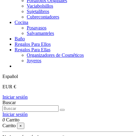
Portafotos Originales
Vaciabolsillos
Sujetalibros
Cubrecontadores
Cocina
Posavasos
Salvamanteles
Baño
Regalos Para Ellos
Regalos Para Ellas
Organizadores de Cosméticos
Joyeros
Español
EUR €
Iniciar sesión
Buscar
Iniciar sesión
0
Carrito
Carrito
×