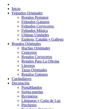
Inicio
Felpudos Originales
Regalos Perrunos
Felpudos Gatunos
Felpudos Cerveceros
Felpudos Música
Ultimas Unidades
Euskera, Catalán y Gallego
Regalos Originales
Huchas Originales
Ceniceros
Regalos Cerveceros
Regalos Para La Oficina
Llaveros
Tazas Originales
Regalos Gatunos
Cuelgallaves
Decoración
PortaMandos
Sujeta-puertas
Revisteros
Lámparas y Cajas de Luz
Percheros