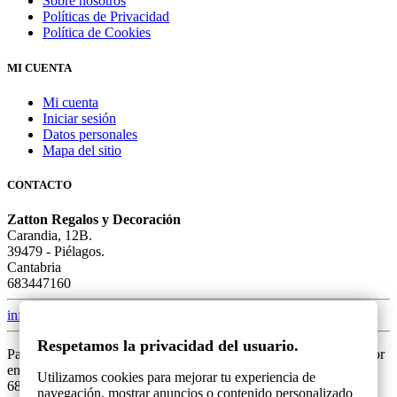
Sobre nosotros
Políticas de Privacidad
Política de Cookies
MI CUENTA
Mi cuenta
Iniciar sesión
Datos personales
Mapa del sitio
CONTACTO
Zatton Regalos y Decoración
Carandia, 12B.
39479 - Piélagos.
Cantabria
683447160
info@zatton.es
Respetamos la privacidad del usuario.
Para una mejor atención, si tiene alguna duda o problema, por favor
envíanos un mensaje mediante el formulario o llámanos al
Utilizamos cookies para mejorar tu experiencia de
683447160. Gracias.
navegación, mostrar anuncios o contenido personalizado