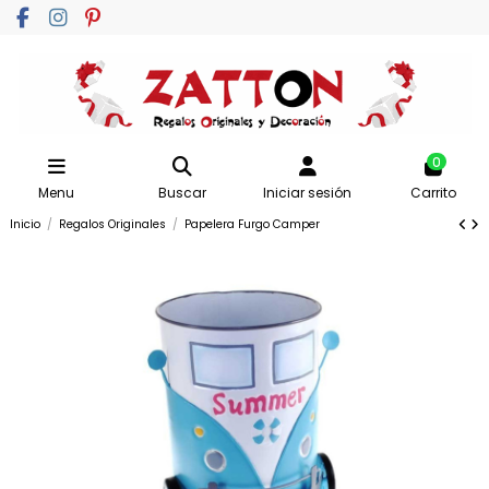
0
Menu
Buscar
Iniciar sesión
Carrito
Inicio
Regalos Originales
Papelera Furgo Camper