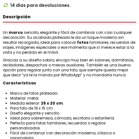
14 días para devoluciones.

Descripción
Un
marco
sencillo, elegante y fácil de combinar con casi cualquier
decoración. Su acabado plateado le da un toque moderno sin
resultar recargado, ideal para colocar
fotos
familiares, recuerdos de
viajes, imágenes especiales o ese momento que sí merece estar a la
vista y no perdido en el móvil.
Gracias a su diseño sobrio, encaja muy bien en salones, dormitorios,
recibidores, despachos o mesas auxiliares. También es una buena
opción para regalar junto con una foto, que siempre queda mejor
que decir “ya te la mando por WhatsApp” y no mandarla nunca.
Características
Marco de fotos plateado.
Material: metal.
Medida exterior:
25 x 20 cm
.
Para foto de 19 x 15 cm.
Diseño elegante y sencillo.
Ideal para sobremesa, cómoda, escritorio o estantería.
Perfecto para fotos familiares, recuerdos o regalos
personalizados.
Fácil de combinar con decoración moderna, clásica o
minimalista.