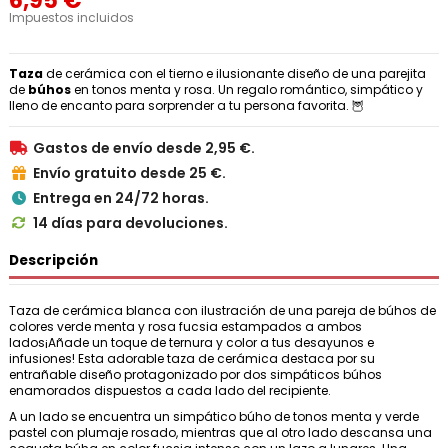
6,95 €
Impuestos incluidos
Taza
de cerámica con el tierno e ilusionante diseño de una parejita
de
búhos
en tonos menta y rosa. Un regalo romántico, simpático y
lleno de encanto para sorprender a tu persona favorita. 🦉
Gastos de envío desde 2,95 €.

Envío gratuito desde 25 €.

Entrega en 24/72 horas.

14 días para devoluciones.

Descripción
Taza de cerámica blanca con ilustración de una pareja de búhos de
colores verde menta y rosa fucsia estampados a ambos
lados¡Añade un toque de ternura y color a tus desayunos e
infusiones! Esta adorable taza de cerámica destaca por su
entrañable diseño protagonizado por dos simpáticos búhos
enamorados dispuestos a cada lado del recipiente.
A un lado se encuentra un simpático búho de tonos menta y verde
pastel con plumaje rosado, mientras que al otro lado descansa una