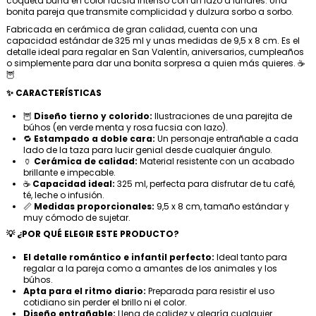
coqueta búha en color fucsia intenso con un lazo a lunares. Una
bonita pareja que transmite complicidad y dulzura sorbo a sorbo.
Fabricada en cerámica de gran calidad, cuenta con una
capacidad estándar de 325 ml y unas medidas de 9,5 x 8 cm. Es el
detalle ideal para regalar en San Valentín, aniversarios, cumpleaños
o simplemente para dar una bonita sorpresa a quien más quieres. ☕
🦉
✨ CARACTERÍSTICAS
🦉
Diseño tierno y colorido:
Ilustraciones de una parejita de
búhos (en verde menta y rosa fucsia con lazo).
🔁
Estampado a doble cara:
Un personaje entrañable a cada
lado de la taza para lucir genial desde cualquier ángulo.
🏺
Cerámica de calidad:
Material resistente con un acabado
brillante e impecable.
☕
Capacidad ideal:
325 ml, perfecta para disfrutar de tu café,
té, leche o infusión.
📏
Medidas proporcionales:
9,5 x 8 cm, tamaño estándar y
muy cómodo de sujetar.
💡 ¿POR QUÉ ELEGIR ESTE PRODUCTO?
El detalle romántico e infantil perfecto:
Ideal tanto para
regalar a la pareja como a amantes de los animales y los
búhos.
Apta para el ritmo diario:
Preparada para resistir el uso
cotidiano sin perder el brillo ni el color.
Diseño entrañable:
Llena de calidez y alegría cualquier