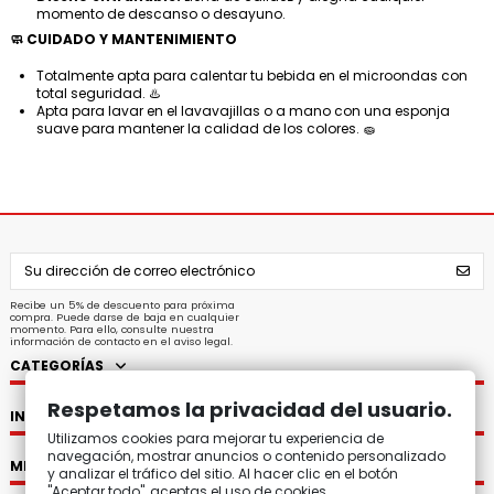
momento de descanso o desayuno.
🧼 CUIDADO Y MANTENIMIENTO
Totalmente apta para calentar tu bebida en el microondas con
total seguridad. ♨️
Apta para lavar en el lavavajillas o a mano con una esponja
suave para mantener la calidad de los colores. 🧽
Recibe un 5% de descuento para próxima
compra. Puede darse de baja en cualquier
momento. Para ello, consulte nuestra
información de contacto en el aviso legal.
CATEGORÍAS
Respetamos la privacidad del usuario.
INFORMACIÓN
Utilizamos cookies para mejorar tu experiencia de
navegación, mostrar anuncios o contenido personalizado
MI CUENTA
y analizar el tráfico del sitio. Al hacer clic en el botón
"Aceptar todo", aceptas el uso de cookies.