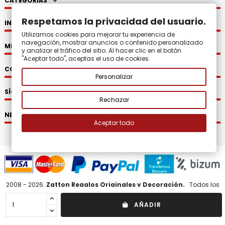
CATEGORÍAS
Respetamos la privacidad del usuario.
INFORMACIÓN
Utilizamos cookies para mejorar tu experiencia de
navegación, mostrar anuncios o contenido personalizado
MI CUENTA
y analizar el tráfico del sitio. Al hacer clic en el botón
"Aceptar todo", aceptas el uso de cookies.
CONTACTO
Personalizar
SÍGUENOS
Rechazar
NEWSLETTER
Aceptar todo
2008 - 2026.
Zatton Regalos Originales y Decoración.
Todos los
derechos reservados.
AÑADIR