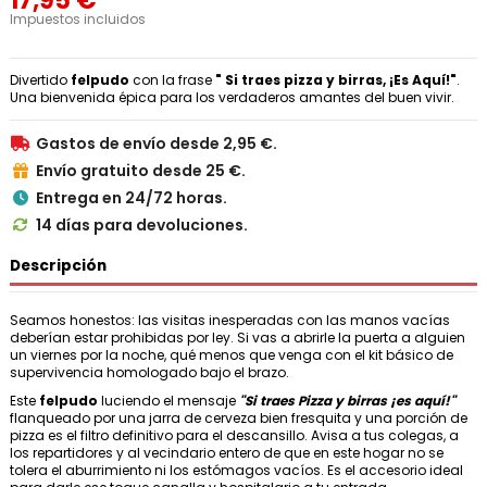
17,95 €
Impuestos incluidos
Divertido
felpudo
con la frase
" Si traes pizza y birras, ¡Es Aquí!"
.
Una bienvenida épica para los verdaderos amantes del buen vivir.
Gastos de envío desde 2,95 €.

Envío gratuito desde 25 €.

Entrega en 24/72 horas.

14 días para devoluciones.

Descripción
Seamos honestos: las visitas inesperadas con las manos vacías
deberían estar prohibidas por ley. Si vas a abrirle la puerta a alguien
un viernes por la noche, qué menos que venga con el kit básico de
supervivencia homologado bajo el brazo.
Este
felpudo
luciendo el mensaje
"Si traes Pizza y birras ¡es aquí!"
flanqueado por una jarra de cerveza bien fresquita y una porción de
pizza es el filtro definitivo para el descansillo. Avisa a tus colegas, a
los repartidores y al vecindario entero de que en este hogar no se
tolera el aburrimiento ni los estómagos vacíos. Es el accesorio ideal