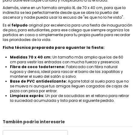
para darle ese toque canalla y hospitalario a tu entrada.
Además, viene en un formato amplio XL de 70 x 40 cm, para que la
indirecta se lea perfectamente desde que se abre la puerta del
ascensor y nadie pueda usar la excusa de "es que no lo he visto".
Es el
felpudo
original por excelencia para una fiesta de inauguración
de piso, para estudiantes, para ese colega que siempre organiza los
partidos en casa o simplemente para tu propia puerta para recordar
las prioridades de la vida.
Ficha técnica preparada para aguantar la fiesta:
Medidas 70 x 40 cm:
Un tamaño más amplio que los de 60
cm para vestir las entradas con mucha fuerza y presencia.
Fibra de coco todoterreno:
Fabricado con fibra natural
rugosa y densa, ideal para rascar el barro de las zapatillas y
mantener el suelo del salón a salvo.
Base de PVC antideslizante:
Agarre total al suelo para que no
se mueva ni aunque tus amigos lleguen cargados de cajas de
pizza con prisa por entrar.
Limpieza exprés:
Un par de sacudidas en el rellano para retirar
la suciedad acumulada y listo para el siguiente pedido.
También podría interesarle