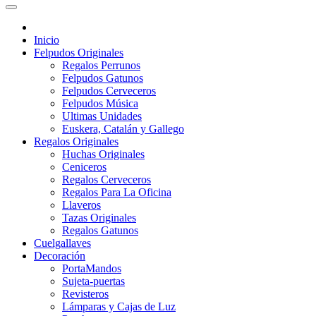
Inicio
Felpudos Originales
Regalos Perrunos
Felpudos Gatunos
Felpudos Cerveceros
Felpudos Música
Ultimas Unidades
Euskera, Catalán y Gallego
Regalos Originales
Huchas Originales
Ceniceros
Regalos Cerveceros
Regalos Para La Oficina
Llaveros
Tazas Originales
Regalos Gatunos
Cuelgallaves
Decoración
PortaMandos
Sujeta-puertas
Revisteros
Lámparas y Cajas de Luz