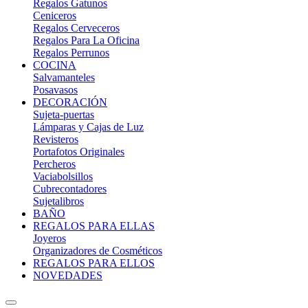
Regalos Gatunos
Ceniceros
Regalos Cerveceros
Regalos Para La Oficina
Regalos Perrunos
COCINA
Salvamanteles
Posavasos
DECORACIÓN
Sujeta-puertas
Lámparas y Cajas de Luz
Revisteros
Portafotos Originales
Percheros
Vaciabolsillos
Cubrecontadores
Sujetalibros
BAÑO
REGALOS PARA ELLAS
Joyeros
Organizadores de Cosméticos
REGALOS PARA ELLOS
NOVEDADES