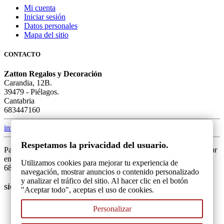
Mi cuenta
Iniciar sesión
Datos personales
Mapa del sitio
CONTACTO
Zatton Regalos y Decoración
Carandia, 12B.
39479 - Piélagos.
Cantabria
683447160
info@zatton.es
Respetamos la privacidad del usuario.
Para una mejor atención, si tiene alguna duda o problema, por favor
envíanos un mensaje mediante el formulario o llámanos al
Utilizamos cookies para mejorar tu experiencia de
683447160. Gracias.
navegación, mostrar anuncios o contenido personalizado
y analizar el tráfico del sitio. Al hacer clic en el botón
SÍGUENOS
"Aceptar todo", aceptas el uso de cookies.
Personalizar