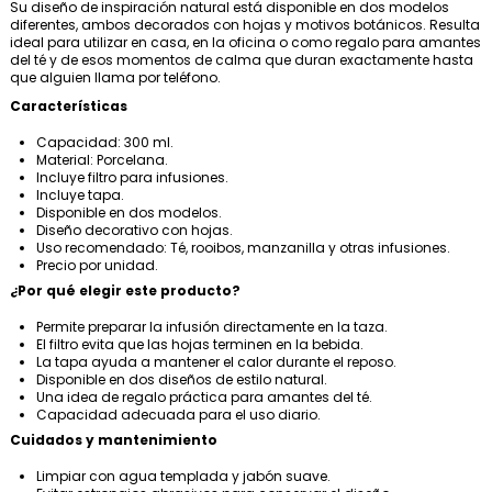
Su diseño de inspiración natural está disponible en dos modelos
diferentes, ambos decorados con hojas y motivos botánicos. Resulta
ideal para utilizar en casa, en la oficina o como regalo para amantes
del té y de esos momentos de calma que duran exactamente hasta
que alguien llama por teléfono.
Características
Capacidad: 300 ml.
Material: Porcelana.
Incluye filtro para infusiones.
Incluye tapa.
Disponible en dos modelos.
Diseño decorativo con hojas.
Uso recomendado: Té, rooibos, manzanilla y otras infusiones.
Precio por unidad.
¿Por qué elegir este producto?
Permite preparar la infusión directamente en la taza.
El filtro evita que las hojas terminen en la bebida.
La tapa ayuda a mantener el calor durante el reposo.
Disponible en dos diseños de estilo natural.
Una idea de regalo práctica para amantes del té.
Capacidad adecuada para el uso diario.
Cuidados y mantenimiento
Limpiar con agua templada y jabón suave.