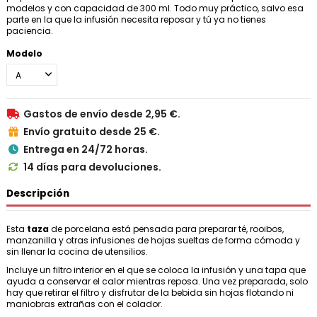
modelos y con capacidad de 300 ml. Todo muy práctico, salvo esa
parte en la que la infusión necesita reposar y tú ya no tienes
paciencia.
Modelo
Gastos de envío desde 2,95 €.

Envío gratuito desde 25 €.

Entrega en 24/72 horas.

14 días para devoluciones.

Descripción
Esta
taza
de porcelana está pensada para preparar té, rooibos,
manzanilla y otras infusiones de hojas sueltas de forma cómoda y
sin llenar la cocina de utensilios.
Incluye un filtro interior en el que se coloca la infusión y una tapa que
ayuda a conservar el calor mientras reposa. Una vez preparada, solo
hay que retirar el filtro y disfrutar de la bebida sin hojas flotando ni
maniobras extrañas con el colador.