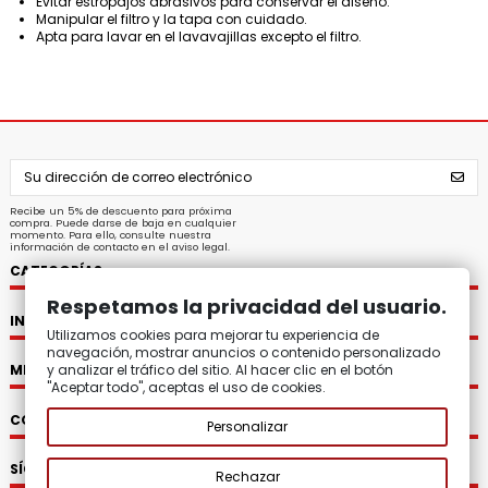
Evitar estropajos abrasivos para conservar el diseño.
Manipular el filtro y la tapa con cuidado.
Apta para lavar en el lavavajillas excepto el filtro.
Recibe un 5% de descuento para próxima
compra. Puede darse de baja en cualquier
momento. Para ello, consulte nuestra
información de contacto en el aviso legal.
CATEGORÍAS
Respetamos la privacidad del usuario.
INFORMACIÓN
Utilizamos cookies para mejorar tu experiencia de
navegación, mostrar anuncios o contenido personalizado
y analizar el tráfico del sitio. Al hacer clic en el botón
MI CUENTA
"Aceptar todo", aceptas el uso de cookies.
CONTACTO
Personalizar
SÍGUENOS
Rechazar