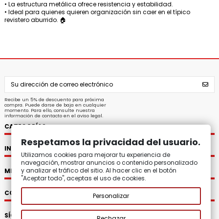
• La estructura metálica ofrece resistencia y estabilidad.
• Ideal para quienes quieren organización sin caer en el típico
revistero aburrido. 🏠
Recibe un 5% de descuento para próxima
compra. Puede darse de baja en cualquier
momento. Para ello, consulte nuestra
información de contacto en el aviso legal.
CATEGORÍAS
Respetamos la privacidad del usuario.
INFORMACIÓN
Utilizamos cookies para mejorar tu experiencia de
navegación, mostrar anuncios o contenido personalizado
y analizar el tráfico del sitio. Al hacer clic en el botón
MI CUENTA
"Aceptar todo", aceptas el uso de cookies.
CONTACTO
Personalizar
SÍGUENOS
Rechazar