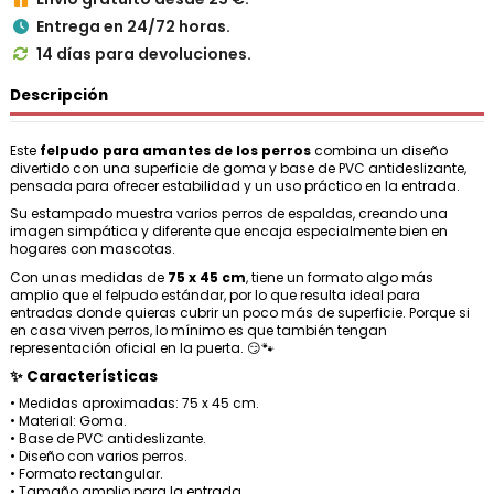
Entrega en 24/72 horas.

14 días para devoluciones.

Descripción
Este
felpudo para amantes de los perros
combina un diseño
divertido con una superficie de goma y base de PVC antideslizante,
pensada para ofrecer estabilidad y un uso práctico en la entrada.
Su estampado muestra varios perros de espaldas, creando una
imagen simpática y diferente que encaja especialmente bien en
hogares con mascotas.
Con unas medidas de
75 x 45 cm
, tiene un formato algo más
amplio que el felpudo estándar, por lo que resulta ideal para
entradas donde quieras cubrir un poco más de superficie. Porque si
en casa viven perros, lo mínimo es que también tengan
representación oficial en la puerta. 😏🐾
✨ Características
• Medidas aproximadas: 75 x 45 cm.
• Material: Goma.
• Base de PVC antideslizante.
• Diseño con varios perros.
• Formato rectangular.
• Tamaño amplio para la entrada.