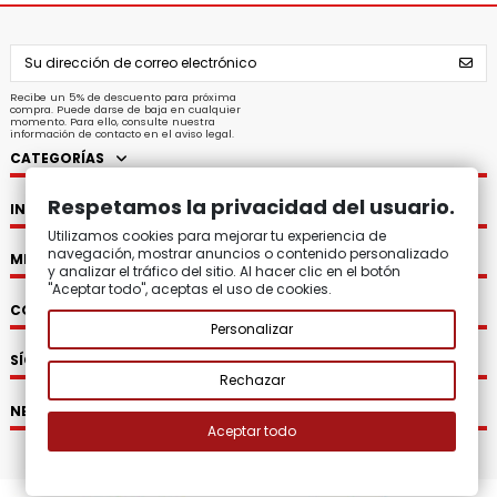
Recibe un 5% de descuento para próxima
compra. Puede darse de baja en cualquier
momento. Para ello, consulte nuestra
información de contacto en el aviso legal.
CATEGORÍAS
Respetamos la privacidad del usuario.
INFORMACIÓN
Utilizamos cookies para mejorar tu experiencia de
navegación, mostrar anuncios o contenido personalizado
MI CUENTA
y analizar el tráfico del sitio. Al hacer clic en el botón
"Aceptar todo", aceptas el uso de cookies.
CONTACTO
Personalizar
SÍGUENOS
Rechazar
NEWSLETTER
Aceptar todo