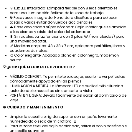
💡 Luz LED integrada: Lámpara flexible con 8 leds orientables
para una iluminación óptima de la zona de trabajo.
☕ Posavasos integrado: Hendidura diseñada para colocar
tazas o vasos evitando vuelcos accidentales.
☁️ Base acolchada súper cómoda: Cojín inferior que se amolda
a las piernas y aísla del calor del ordenador.
🔋 Sin cables: La luz funciona con 3 pilas AA (no incluidas) para
una movilidad total.
📏 Medidas amplias: 48 x 38 x 7 cm, apta para portátiles, libros y
cuadernos de notas.
🎨 Color elegante: Acabado plano en color negro, moderno y
neutro.
💡 ¿POR QUÉ ELEGIR ESTE PRODUCTO?
MÁXIMO CONFORT: Te permite teletrabajar, escribir o ver películas
cómodamente apoyado en las piernas.
ILUMINACIÓN A MEDIDA: La lámpara LED de cuello flexible ilumina
justo donde lo necesitas sin cansarte la vista.
PORTÁTIL Y LIGERA: Llévala fácilmente del salón al dormitorio o de
viaje.
🧼 CUIDADO Y MANTENIMIENTO
Limpiar la superficie rígida superior con un paño levemente
humedecido o seco de microfibra. 🧹
Para la zona textil del cojín acolchado, retirar el polvo pasándole
un cepillo suave. 🧽