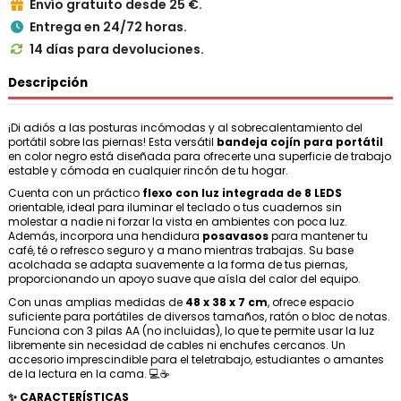
Envío gratuito desde 25 €.

Entrega en 24/72 horas.

14 días para devoluciones.

Descripción
¡Di adiós a las posturas incómodas y al sobrecalentamiento del
portátil sobre las piernas! Esta versátil
bandeja cojín para portátil
en color negro está diseñada para ofrecerte una superficie de trabajo
estable y cómoda en cualquier rincón de tu hogar.
Cuenta con un práctico
flexo con luz integrada de 8 LEDS
orientable, ideal para iluminar el teclado o tus cuadernos sin
molestar a nadie ni forzar la vista en ambientes con poca luz.
Además, incorpora una hendidura
posavasos
para mantener tu
café, té o refresco seguro y a mano mientras trabajas. Su base
acolchada se adapta suavemente a la forma de tus piernas,
proporcionando un apoyo suave que aísla del calor del equipo.
Con unas amplias medidas de
48 x 38 x 7 cm
, ofrece espacio
suficiente para portátiles de diversos tamaños, ratón o bloc de notas.
Funciona con 3 pilas AA (no incluidas), lo que te permite usar la luz
libremente sin necesidad de cables ni enchufes cercanos. Un
accesorio imprescindible para el teletrabajo, estudiantes o amantes
de la lectura en la cama. 💻☕
✨ CARACTERÍSTICAS