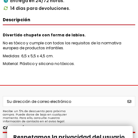
Entrega en 24/72 horas.

14 días para devoluciones.

Descripción
Divertido chupete con forma de labios.
No es tóxico y cumple con todos los requisitos de la normativa
europea de productos infantiles.
Medidas: 6,5 x 5,5 x 4,5 cm.
Material: Plástico y silicona no tóxicos.
Recibe un 5% de descuento para próxima
compra. Puede darse de baja en cualquier
momento. Para ello, consulte nuestra
información de contacto en el aviso legal.
CATEGORÍAS
Respetamos la privacidad del usuario.