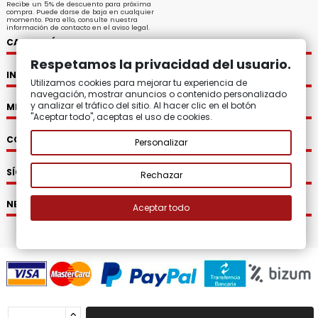
Recibe un 5% de descuento para próxima
compra. Puede darse de baja en cualquier
momento. Para ello, consulte nuestra
información de contacto en el aviso legal.
CATEGORÍAS
Respetamos la privacidad del usuario.
INFORMACIÓN
Utilizamos cookies para mejorar tu experiencia de
navegación, mostrar anuncios o contenido personalizado
y analizar el tráfico del sitio. Al hacer clic en el botón
MI CUENTA
"Aceptar todo", aceptas el uso de cookies.
CONTACTO
Personalizar
SÍGUENOS
Rechazar
NEWSLETTER
Aceptar todo
2008 - 2026.
Zatton Regalos Originales y Decoración.
Todos los
derechos reservados.