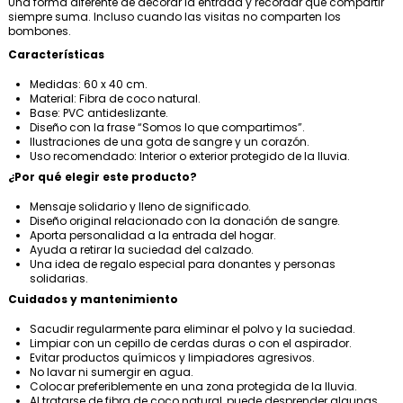
Una forma diferente de decorar la entrada y recordar que compartir
siempre suma. Incluso cuando las visitas no comparten los
bombones.
Características
Medidas: 60 x 40 cm.
Material: Fibra de coco natural.
Base: PVC antideslizante.
Diseño con la frase “Somos lo que compartimos”.
Ilustraciones de una gota de sangre y un corazón.
Uso recomendado: Interior o exterior protegido de la lluvia.
¿Por qué elegir este producto?
Mensaje solidario y lleno de significado.
Diseño original relacionado con la donación de sangre.
Aporta personalidad a la entrada del hogar.
Ayuda a retirar la suciedad del calzado.
Una idea de regalo especial para donantes y personas
solidarias.
Cuidados y mantenimiento
Sacudir regularmente para eliminar el polvo y la suciedad.
Limpiar con un cepillo de cerdas duras o con el aspirador.
Evitar productos químicos y limpiadores agresivos.
No lavar ni sumergir en agua.
Colocar preferiblemente en una zona protegida de la lluvia.
Al tratarse de fibra de coco natural, puede desprender algunas