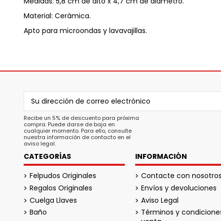
Medidas: 5,8 cm de alto x 4,7 cm de diámetro.
Material: Cerámica.
Apto para microondas y lavavajillas.
Recibe un 5% de descuento para próxima
compra. Puede darse de baja en
cualquier momento. Para ello, consulte
nuestra información de contacto en el
aviso legal.
CATEGORÍAS
INFORMACIÓN
Felpudos Originales
Contacte con nosotro
Regalos Originales
Envíos y devoluciones
Cuelga Llaves
Aviso Legal
Baño
Términos y condicione