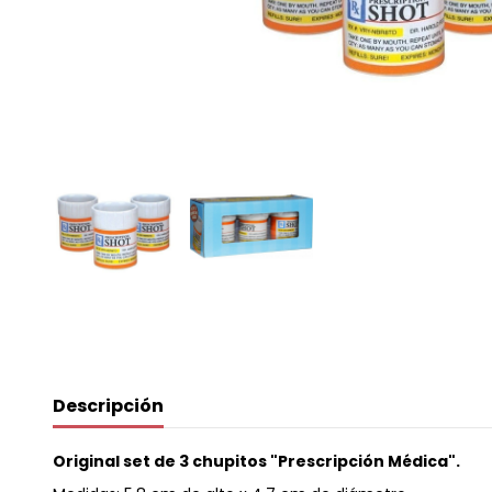
Descripción
Original set de 3 chupitos "Prescripción Médica".