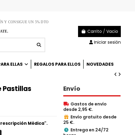
ÍN Y CONSIGUE UN 5% DTO
Carrito
/
Vacio
ATE.
Iniciar sesión
ARA ELLAS
REGALOS PARA ELLOS
NOVEDADES
 Pastillas
Envío
Gastos de envío

desde 2,95 €.
Envío gratuito desde

25 €.
Prescripción Médica".
Entrega en 24/72
