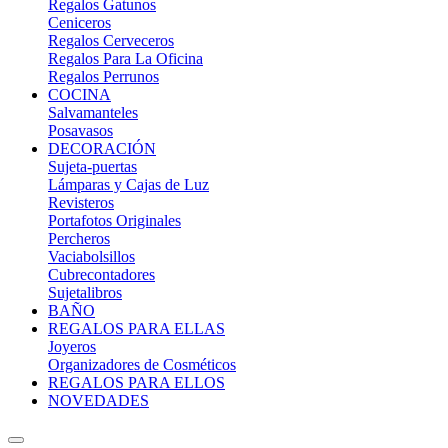
Regalos Gatunos
Ceniceros
Regalos Cerveceros
Regalos Para La Oficina
Regalos Perrunos
COCINA
Salvamanteles
Posavasos
DECORACIÓN
Sujeta-puertas
Lámparas y Cajas de Luz
Revisteros
Portafotos Originales
Percheros
Vaciabolsillos
Cubrecontadores
Sujetalibros
BAÑO
REGALOS PARA ELLAS
Joyeros
Organizadores de Cosméticos
REGALOS PARA ELLOS
NOVEDADES