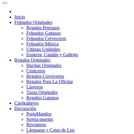
Inicio
Felpudos Originales
Regalos Perrunos
Felpudos Gatunos
Felpudos Cerveceros
Felpudos Música
Ultimas Unidades
Euskera, Catalán y Gallego
Regalos Originales
Huchas Originales
Ceniceros
Regalos Cerveceros
Regalos Para La Oficina
Llaveros
Tazas Originales
Regalos Gatunos
Cuelgallaves
Decoración
PortaMandos
Sujeta-puertas
Revisteros
Lámparas y Cajas de Luz