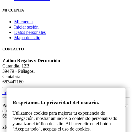
MI CUENTA
Mi cuenta
Iniciar sesión
Datos personales
Mapa del sitio
CONTACTO
Zatton Regalos y Decoración
Carandia, 12B.
39479 - Piélagos.
Cantabria
683447160
info@zatton.es
Respetamos la privacidad del usuario.
Para una mejor atención, si tiene alguna duda o problema, por favor
envíanos un mensaje mediante el formulario o llámanos al
Utilizamos cookies para mejorar tu experiencia de
683447160. Gracias.
navegación, mostrar anuncios o contenido personalizado
y analizar el tráfico del sitio. Al hacer clic en el botón
SÍGUENOS
"Aceptar todo", aceptas el uso de cookies.