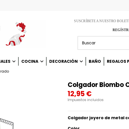
SUSCRÍBETE A NUESTRO BOLET
REGÍSTR
NALES
COCINA
DECORACIÓN
BAÑO
REGALOS P
drado
Colgador Biombo 
12,95 €
Impuestos incluidos
Colgador joyero de metal 
Color