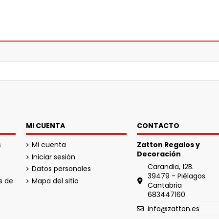
MI CUENTA
CONTACTO
s
Mi cuenta
Zatton Regalos y
Decoración
Iniciar sesión
Carandia, 12B.
Datos personales
39479 - Piélagos.
s de
Mapa del sitio
Cantabria
683447160
info@zatton.es