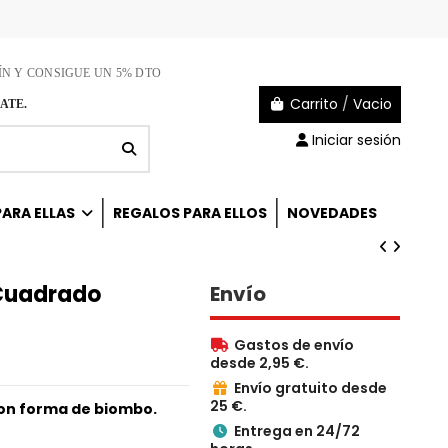
ÍN Y CONSIGUE UN 5% DTO
Carrito
/
Vacio
ATE.
Iniciar sesión
ARA ELLAS
REGALOS PARA ELLOS
NOVEDADES
Cuadrado
Envío
Gastos de envío

desde 2,95 €.
Envío gratuito desde

25 €.
con forma de biombo.
Entrega en 24/72
