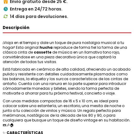
Envío gratuito desde 25 €.

Entrega en 24/72 horas.

14 días para devoluciones.

Descripción
¡Viaja en el tiempo y dale un toque de pura nostalgia musical a tu
hogar! Esta original
hucha
reproduce de forma fiel la forma de una
clásica cinta de
cassette
de música en un llamativo tono rojo,
convirtiéndose en una pieza decorativa única que captará la
atención de todas tus visitas.
Está fabricada en cerámica de alta calidad, ofreciendo un acabado
pulido y resistente con detalles cuidadosamente plasmados como
las bobinas, la etiqueta y los surcos característicos de las cintas de
antaño. Cuenta con una ranura en la parte superior para introducir
cómodamente monedas y billetes, siendo la forma perfecta de
motivarte a ahorrar para tu próximo festival, concierto o viaje.
Con unas medidas compactas de 16 x 5 x 10 cm, es ideal para
colocar sobre una estantería, un escritorio, una mesita de noche o
junto a tu colección de vinilos y música. Un regalo perfecto para
melómanos, nostálgicos de la década de los 80 y 90, o para
cualquiera que busque un toque de diseño vintage en su habitación.
📼🎶🏠
✨
CARACTERÍSTICAS