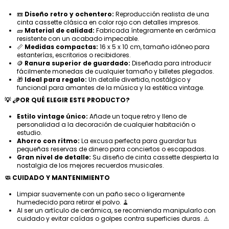
📼
Diseño retro y ochentero:
Reproducción realista de una
cinta cassette clásica en color rojo con detalles impresos.
🧱
Material de calidad:
Fabricada íntegramente en cerámica
resistente con un acabado impecable.
📏
Medidas compactas:
16 x 5 x 10 cm, tamaño idóneo para
estanterías, escritorios o recibidores.
🪙
Ranura superior de guardado:
Diseñada para introducir
fácilmente monedas de cualquier tamaño y billetes plegados.
🎁
Ideal para regalo:
Un detalle divertido, nostálgico y
funcional para amantes de la música y la estética vintage.
💡 ¿POR QUÉ ELEGIR ESTE PRODUCTO?
Estilo vintage único:
Añade un toque retro y lleno de
personalidad a la decoración de cualquier habitación o
estudio.
Ahorro con ritmo:
La excusa perfecta para guardar tus
pequeñas reservas de dinero para conciertos o escapadas.
Gran nivel de detalle:
Su diseño de cinta cassette despierta la
nostalgia de los mejores recuerdos musicales.
🧼 CUIDADO Y MANTENIMIENTO
Limpiar suavemente con un paño seco o ligeramente
humedecido para retirar el polvo. 🧹
Al ser un artículo de cerámica, se recomienda manipularlo con
cuidado y evitar caídas o golpes contra superficies duras. ⚠️