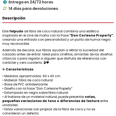
Entrega en 24/72 horas.

14 días para devoluciones.

Descripción
Este
felpudo
de fibra de coco natural combina una estética
inspirada en el cine de mafia con la frase
“Don Corleone Property”
,
creando una entrada con personalidad y un punto de humor negro
muy reconocible.
Además de decorar, sus fibras ayudan a retirar la suciedad del
calzado antes de entrar. Ideal para cinéfilos, amantes de los diseños
clásicos o para regalar a alguien que disfruta de referencias con
carácter y cero cursilería. 🎬🖤
✨ Características
• Medidas aproximadas: 60 x 40 cm.
• Material: Fibra de coco natural.
• Base de PVC antideslizante.
• Diseño con la frase “Don Corleone Property”.
• Estampado en negro sobre fibra natural.
• Al tratarse de un material natural, puede presentar
vetas,
pequeñas variaciones de tono o diferencias de textura
entre
unidades.
• Estas variaciones son propias de la fibra de coco y no se
consideran un defecto.