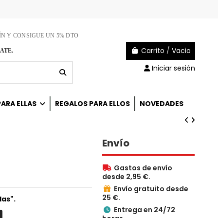
ÍN Y CONSIGUE UN 5% DTO
Carrito
/
Vacio
ATE.
Iniciar sesión
ARA ELLAS
REGALOS PARA ELLOS
NOVEDADES
Envío
Gastos de envío

desde 2,95 €.
Envío gratuito desde

25 €.
as".
Entrega en 24/72
