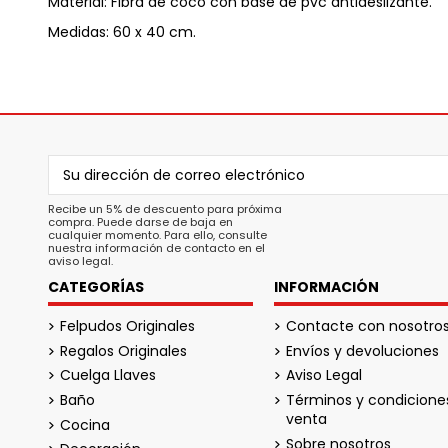
Material: Fibra de coco con base de pvc antideslizante.
Medidas: 60 x 40 cm.
Recibe un 5% de descuento para próxima
compra. Puede darse de baja en
cualquier momento. Para ello, consulte
nuestra información de contacto en el
aviso legal.
CATEGORÍAS
INFORMACIÓN
Felpudos Originales
Contacte con nosotro
Regalos Originales
Envíos y devoluciones
Cuelga Llaves
Aviso Legal
Baño
Términos y condicione
venta
Cocina
Sobre nosotros