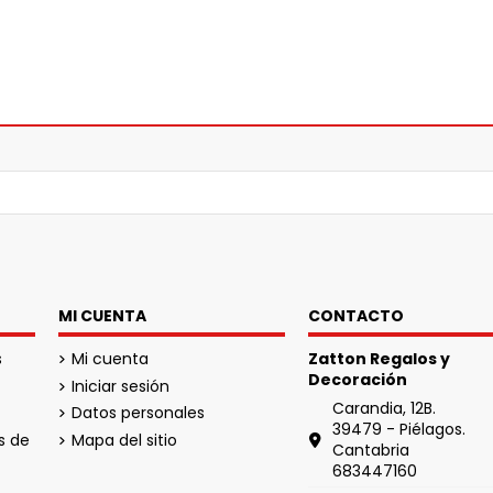
MI CUENTA
CONTACTO
s
Mi cuenta
Zatton Regalos y
Decoración
Iniciar sesión
Carandia, 12B.
Datos personales
39479 - Piélagos.
s de
Mapa del sitio
Cantabria
683447160