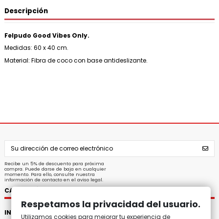
Descripción
Felpudo Good Vibes Only.
Medidas: 60 x 40 cm.
Material: Fibra de coco con base antideslizante.
Recibe un 5% de descuento para próxima
compra. Puede darse de baja en cualquier
momento. Para ello, consulte nuestra
información de contacto en el aviso legal.
CATEGORÍAS
Respetamos la privacidad del usuario.
INFORMACIÓN
Utilizamos cookies para mejorar tu experiencia de