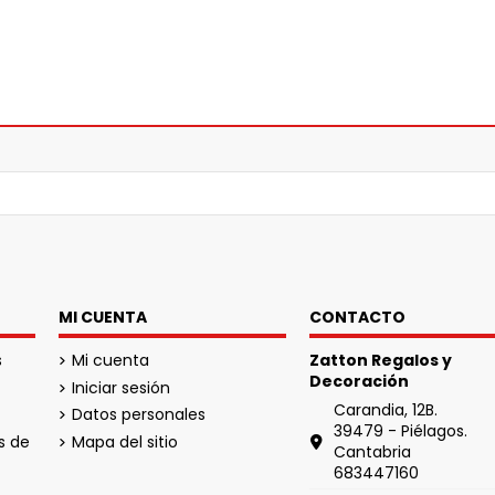
MI CUENTA
CONTACTO
s
Mi cuenta
Zatton Regalos y
Decoración
Iniciar sesión
Carandia, 12B.
Datos personales
39479 - Piélagos.
s de
Mapa del sitio
Cantabria
683447160