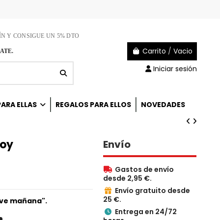
ÍN Y CONSIGUE UN 5% DTO
Carrito
/
Vacio
ATE.
Iniciar sesión
ARA ELLAS
REGALOS PARA ELLOS
NOVEDADES
toy
Envío
Gastos de envío

desde 2,95 €.
Envío gratuito desde

25 €.
lve mañana".
Entrega en 24/72
