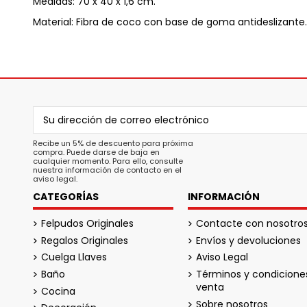
Medidas: 70 x 40 x 1,6 cm.
Material: Fibra de coco con base de goma antideslizante.
Recibe un 5% de descuento para próxima
compra. Puede darse de baja en
cualquier momento. Para ello, consulte
nuestra información de contacto en el
aviso legal.
CATEGORÍAS
INFORMACIÓN
Felpudos Originales
Contacte con nosotro
Regalos Originales
Envíos y devoluciones
Cuelga Llaves
Aviso Legal
Baño
Términos y condicione
venta
Cocina
Sobre nosotros