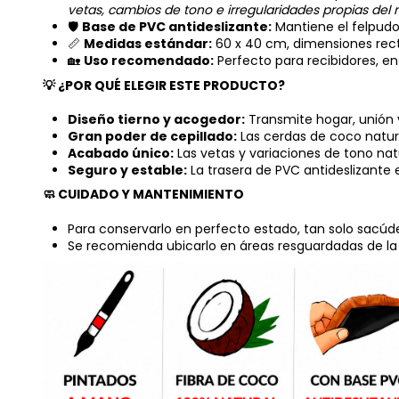
vetas, cambios de tono e irregularidades propias del m
🛡️
Base de PVC antideslizante:
Mantiene el felpudo 
📏
Medidas estándar:
60 x 40 cm, dimensiones recta
🏡
Uso recomendado:
Perfecto para recibidores, en
💡 ¿POR QUÉ ELEGIR ESTE PRODUCTO?
Diseño tierno y acogedor:
Transmite hogar, unión y
Gran poder de cepillado:
Las cerdas de coco natura
Acabado único:
Las vetas y variaciones de tono nat
Seguro y estable:
La trasera de PVC antideslizante e
🧼 CUIDADO Y MANTENIMIENTO
Para conservarlo en perfecto estado, tan solo sacúdel
Se recomienda ubicarlo en áreas resguardadas de la llu