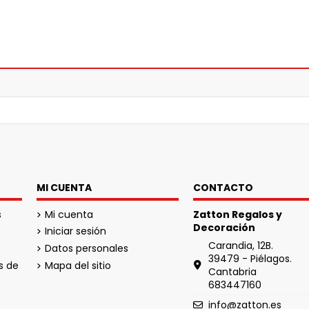
MI CUENTA
CONTACTO
s
Mi cuenta
Zatton Regalos y
Decoración
Iniciar sesión
Carandia, 12B.
Datos personales
39479 - Piélagos.
s de
Mapa del sitio
Cantabria
683447160
info@zatton.es