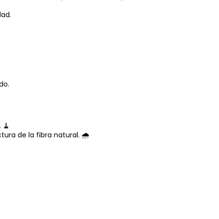
dad.
do.
 🧹
ra de la fibra natural. 🌧️