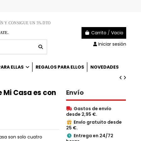
ÍN Y CONSIGUE UN 5% DTO
Carrito
/
Vacio
ATE.
Iniciar sesión
ARA ELLAS
REGALOS PARA ELLOS
NOVEDADES
e Mi Casa es con
Envío
Gastos de envío

desde 2,95 €.
Envío gratuito desde

25 €.
Entrega en 24/72

asa son solo cuatro