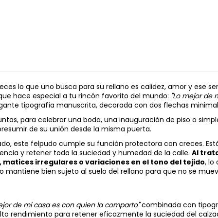
ces lo que uno busca para su rellano es calidez, amor y ese sent
que hace especial a tu rincón favorito del mundo:
"Lo mejor de 
egante tipografía manuscrita, decorada con dos flechas minima
 juntas, para celebrar una boda, una inauguración de piso o s
presumir de su unión desde la misma puerta.
o, este felpudo cumple su función protectora con creces. Está
ciencia y retener toda la suciedad y humedad de la calle.
Al tra
 matices irregulares o variaciones en el tono del tejido
, l
o mantiene bien sujeto al suelo del rellano para que no se mue
ejor de mi casa es con quien la comparto"
combinada con tipograf
lto rendimiento para retener eficazmente la suciedad del calza