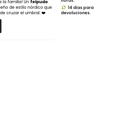
horas.
 la familia! Un
felpudo
seño de estilo nórdico que
14 días para

de cruzar el umbral. ❤️
devoluciones.