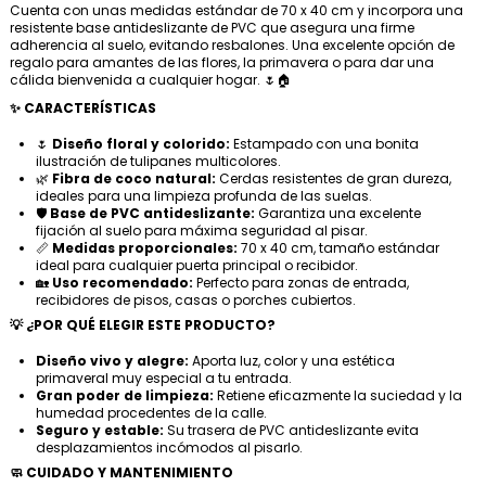
Cuenta con unas medidas estándar de 70 x 40 cm y incorpora una
resistente base antideslizante de PVC que asegura una firme
adherencia al suelo, evitando resbalones. Una excelente opción de
regalo para amantes de las flores, la primavera o para dar una
cálida bienvenida a cualquier hogar. 🌷🏠
✨ CARACTERÍSTICAS
🌷
Diseño floral y colorido:
Estampado con una bonita
ilustración de tulipanes multicolores.
🌿
Fibra de coco natural:
Cerdas resistentes de gran dureza,
ideales para una limpieza profunda de las suelas.
🛡️
Base de PVC antideslizante:
Garantiza una excelente
fijación al suelo para máxima seguridad al pisar.
📏
Medidas proporcionales:
70 x 40 cm, tamaño estándar
ideal para cualquier puerta principal o recibidor.
🏡
Uso recomendado:
Perfecto para zonas de entrada,
recibidores de pisos, casas o porches cubiertos.
💡 ¿POR QUÉ ELEGIR ESTE PRODUCTO?
Diseño vivo y alegre:
Aporta luz, color y una estética
primaveral muy especial a tu entrada.
Gran poder de limpieza:
Retiene eficazmente la suciedad y la
humedad procedentes de la calle.
Seguro y estable:
Su trasera de PVC antideslizante evita
desplazamientos incómodos al pisarlo.
🧼 CUIDADO Y MANTENIMIENTO