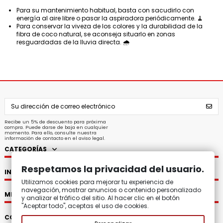
Para su mantenimiento habitual, basta con sacudirlo con
energía al aire libre o pasar la aspiradora periódicamente. 🧹
Para conservar la viveza de los colores y la durabilidad de la
fibra de coco natural, se aconseja situarlo en zonas
resguardadas de la lluvia directa. 🌧️
Recibe un 5% de descuento para próxima
compra. Puede darse de baja en cualquier
momento. Para ello, consulte nuestra
información de contacto en el aviso legal.
CATEGORÍAS
Respetamos la privacidad del usuario.
INFORMACIÓN
Utilizamos cookies para mejorar tu experiencia de
navegación, mostrar anuncios o contenido personalizado
MI CUENTA
y analizar el tráfico del sitio. Al hacer clic en el botón
"Aceptar todo", aceptas el uso de cookies.
CONTACTO