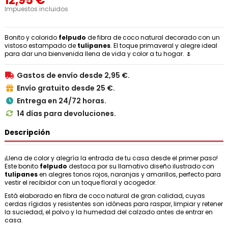
12,95 €
Impuestos incluidos
Bonito y colorido
felpudo
de fibra de coco natural decorado con un
vistoso estampado de
tulipanes
. El toque primaveral y alegre ideal
para dar una bienvenida llena de vida y color a tu hogar. 🌷
Gastos de envío desde 2,95 €.

Envío gratuito desde 25 €.

Entrega en 24/72 horas.

14 días para devoluciones.

Descripción
¡Llena de color y alegría la entrada de tu casa desde el primer paso!
Este bonito
felpudo
destaca por su llamativo diseño ilustrado con
tulipanes
en alegres tonos rojos, naranjas y amarillos, perfecto para
vestir el recibidor con un toque floral y acogedor.
Está elaborado en fibra de coco natural de gran calidad, cuyas
cerdas rígidas y resistentes son idóneas para raspar, limpiar y retener
la suciedad, el polvo y la humedad del calzado antes de entrar en
casa.