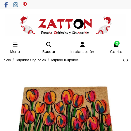
0
Menu
Buscar
Iniciar sesión
Carrito
Inicio
Felpudos Originales
Felpudo Tulipanes