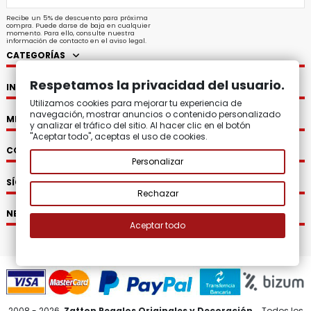
Recibe un 5% de descuento para próxima
compra. Puede darse de baja en cualquier
momento. Para ello, consulte nuestra
información de contacto en el aviso legal.
CATEGORÍAS
Respetamos la privacidad del usuario.
INFORMACIÓN
Utilizamos cookies para mejorar tu experiencia de
navegación, mostrar anuncios o contenido personalizado
MI CUENTA
y analizar el tráfico del sitio. Al hacer clic en el botón
"Aceptar todo", aceptas el uso de cookies.
CONTACTO
Personalizar
SÍGUENOS
Rechazar
NEWSLETTER
Aceptar todo
2008 - 2026.
Zatton Regalos Originales y Decoración.
Todos los