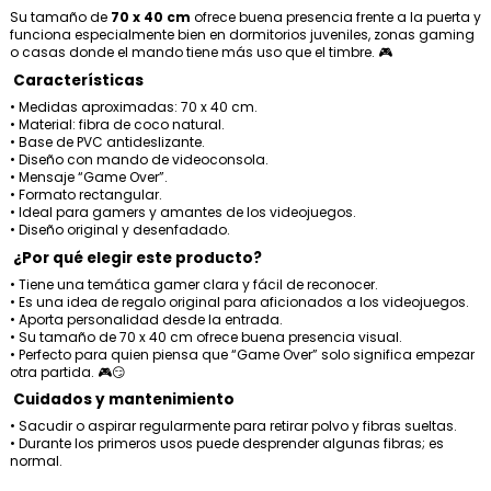
Su tamaño de
70 x 40 cm
ofrece buena presencia frente a la puerta y
funciona especialmente bien en dormitorios juveniles, zonas gaming
o casas donde el mando tiene más uso que el timbre. 🎮
Características
• Medidas aproximadas: 70 x 40 cm.
• Material: fibra de coco natural.
• Base de PVC antideslizante.
• Diseño con mando de videoconsola.
• Mensaje “Game Over”.
• Formato rectangular.
• Ideal para gamers y amantes de los videojuegos.
• Diseño original y desenfadado.
¿Por qué elegir este producto?
• Tiene una temática gamer clara y fácil de reconocer.
• Es una idea de regalo original para aficionados a los videojuegos.
• Aporta personalidad desde la entrada.
• Su tamaño de 70 x 40 cm ofrece buena presencia visual.
• Perfecto para quien piensa que “Game Over” solo significa empezar
otra partida. 🎮😏
Cuidados y mantenimiento
• Sacudir o aspirar regularmente para retirar polvo y fibras sueltas.
• Durante los primeros usos puede desprender algunas fibras; es
normal.