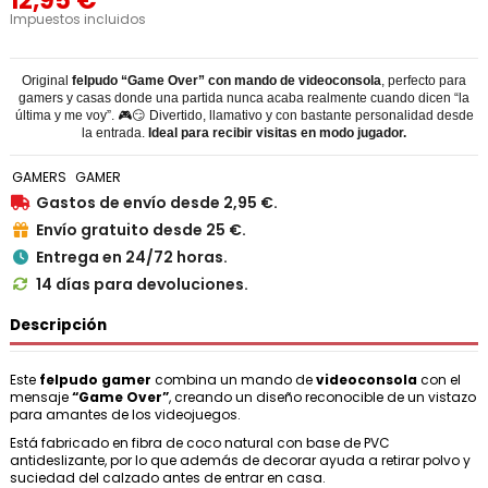
12,95 €
Impuestos incluidos
Original
felpudo “Game Over” con mando de videoconsola
, perfecto para
gamers y casas donde una partida nunca acaba realmente cuando dicen “la
última y me voy”. 🎮😏 Divertido, llamativo y con bastante personalidad desde
la entrada.
Ideal para recibir visitas en modo jugador.
GAMERS
GAMER
Gastos de envío desde 2,95 €.

Envío gratuito desde 25 €.

Entrega en 24/72 horas.

14 días para devoluciones.

Descripción
Este
felpudo gamer
combina un mando de
videoconsola
con el
mensaje
“Game Over”
, creando un diseño reconocible de un vistazo
para amantes de los videojuegos.
Está fabricado en fibra de coco natural con base de PVC
antideslizante, por lo que además de decorar ayuda a retirar polvo y
suciedad del calzado antes de entrar en casa.