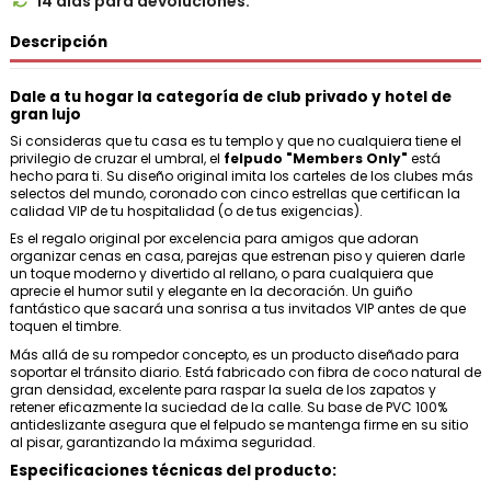
14 días para devoluciones.

Descripción
Dale a tu hogar la categoría de club privado y hotel de
gran lujo
Si consideras que tu casa es tu templo y que no cualquiera tiene el
privilegio de cruzar el umbral, el
felpudo "Members Only"
está
hecho para ti. Su diseño original imita los carteles de los clubes más
selectos del mundo, coronado con cinco estrellas que certifican la
calidad VIP de tu hospitalidad (o de tus exigencias).
Es el regalo original por excelencia para amigos que adoran
organizar cenas en casa, parejas que estrenan piso y quieren darle
un toque moderno y divertido al rellano, o para cualquiera que
aprecie el humor sutil y elegante en la decoración. Un guiño
fantástico que sacará una sonrisa a tus invitados VIP antes de que
toquen el timbre.
Más allá de su rompedor concepto, es un producto diseñado para
soportar el tránsito diario. Está fabricado con fibra de coco natural de
gran densidad, excelente para raspar la suela de los zapatos y
retener eficazmente la suciedad de la calle. Su base de PVC 100%
antideslizante asegura que el felpudo se mantenga firme en su sitio
al pisar, garantizando la máxima seguridad.
Especificaciones técnicas del producto: