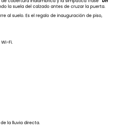
o de cobertura inalámbrica y la simpática frase
"Un
ndo la suela del calzado antes de cruzar la puerta.
al suelo. Es el regalo de inauguración de piso,
Wi-Fi.
e la lluvia directa.