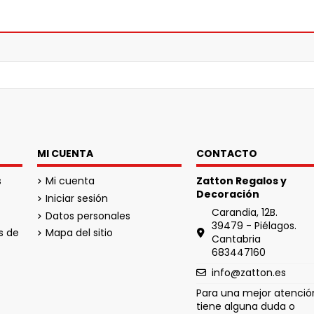
MI CUENTA
CONTACTO
s
Mi cuenta
Zatton Regalos y
Decoración
Iniciar sesión
Carandia, 12B.
Datos personales
39479 - Piélagos.
s de
Mapa del sitio
Cantabria
683447160
info@zatton.es
Para una mejor atención
tiene alguna duda o