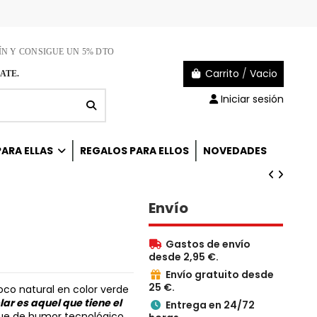
ÍN Y CONSIGUE UN 5% DTO
Carrito
/
Vacio
ATE.
Iniciar sesión
ARA ELLAS
REGALOS PARA ELLOS
NOVEDADES
Envío
Gastos de envío

desde 2,95 €.
Envío gratuito desde

25 €.
coco natural en color verde
ar es aquel que tiene el
Entrega en 24/72

que de humor tecnológico