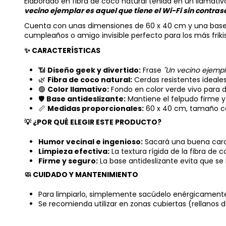
Elaborado en fibra de coco natural teñida en un llamativo
vecino ejemplar es aquel que tiene el Wi-Fi sin contras
Cuenta con unas dimensiones de 60 x 40 cm y una base de
cumpleaños o amigo invisible perfecto para los más frik
✨ CARACTERÍSTICAS
📶
Diseño geek y divertido:
Frase
"Un vecino ejempla
🌿
Fibra de coco natural:
Cerdas resistentes ideales 
🟢
Color llamativo:
Fondo en color verde vivo para da
🛡️
Base antideslizante:
Mantiene el felpudo firme y 
📏
Medidas proporcionales:
60 x 40 cm, tamaño co
💡 ¿POR QUÉ ELEGIR ESTE PRODUCTO?
Humor vecinal e ingenioso:
Sacará una buena carcaj
Limpieza efectiva:
La textura rígida de la fibra de 
Firme y seguro:
La base antideslizante evita que se 
🧼 CUIDADO Y MANTENIMIENTO
Para limpiarlo, simplemente sacúdelo enérgicamente a
Se recomienda utilizar en zonas cubiertas (rellanos de 