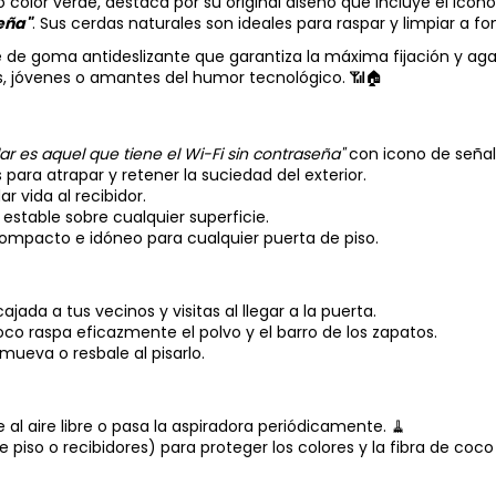
 color verde, destaca por su original diseño que incluye el icon
eña"
. Sus cerdas naturales son ideales para raspar y limpiar a fo
 goma antideslizante que garantiza la máxima fijación y agarre 
is, jóvenes o amantes del humor tecnológico. 📶🏠
r es aquel que tiene el Wi-Fi sin contraseña"
con icono de señal 
para atrapar y retener la suciedad del exterior.
r vida al recibidor.
estable sobre cualquier superficie.
mpacto e idóneo para cualquier puerta de piso.
ada a tus vecinos y visitas al llegar a la puerta.
coco raspa eficazmente el polvo y el barro de los zapatos.
mueva o resbale al pisarlo.
l aire libre o pasa la aspiradora periódicamente. 🧹
piso o recibidores) para proteger los colores y la fibra de coco d