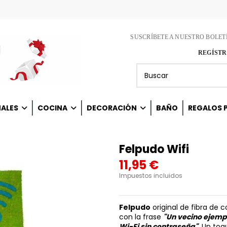
SUSCRÍBETE A NUESTRO BOLET
REGÍSTR
NALES
COCINA
DECORACIÓN
BAÑO
REGALOS P
Felpudo Wifi
11,95 €
Impuestos incluidos
Felpudo
original de fibra de 
con la frase
"Un vecino ejempl
Wi-Fi sin contraseña"
. Un to