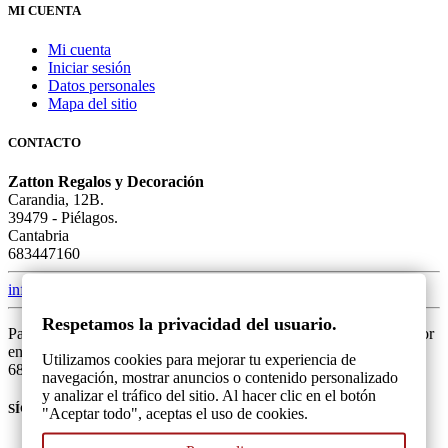
MI CUENTA
Mi cuenta
Iniciar sesión
Datos personales
Mapa del sitio
CONTACTO
Zatton Regalos y Decoración
Carandia, 12B.
39479 - Piélagos.
Cantabria
683447160
info@zatton.es
Respetamos la privacidad del usuario.
Para una mejor atención, si tiene alguna duda o problema, por favor
envíanos un mensaje mediante el formulario o llámanos al
Utilizamos cookies para mejorar tu experiencia de
683447160. Gracias.
navegación, mostrar anuncios o contenido personalizado
y analizar el tráfico del sitio. Al hacer clic en el botón
SÍGUENOS
"Aceptar todo", aceptas el uso de cookies.