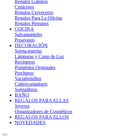
Regalos Gatunos
Ceniceros
Regalos Cerveceros
Regalos Para La Oficina
Regalos Perrunos
COCINA
Salvamanteles
Posavasos
DECORACIÓN
Sujeta-puertas
Lámparas y Cajas de Luz
Revisteros
Portafotos Originales
Percheros
Vaciabolsillos
Cubrecontadores
Sujetalibros
BAÑO
REGALOS PARA ELLAS
Joyeros
Organizadores de Cosméticos
REGALOS PARA ELLOS
NOVEDADES