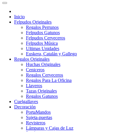
Inicio
Felpudos Originales
Regalos Perrunos
Felpudos Gatunos
Felpudos Cerveceros
Felpudos Música
Ultimas Unidades
Euskera, Catalán y Gallego
Regalos Originales
Huchas Originales
Ceniceros
Regalos Cerveceros
Regalos Para La Oficina
Llaveros
Tazas Originales
Regalos Gatunos
Cuelgallaves
Decoración
PortaMandos
Sujeta-puertas
Revisteros
Lámparas y Cajas de Luz