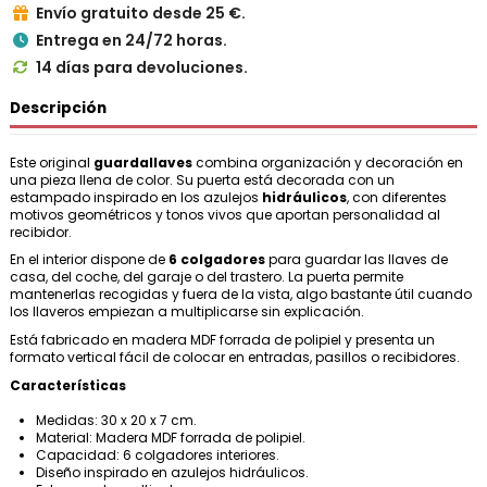
Envío gratuito desde 25 €.

Entrega en 24/72 horas.

14 días para devoluciones.

Descripción
Este original
guardallaves
combina organización y decoración en
una pieza llena de color. Su puerta está decorada con un
estampado inspirado en los azulejos
hidráulicos
, con diferentes
motivos geométricos y tonos vivos que aportan personalidad al
recibidor.
En el interior dispone de
6 colgadores
para guardar las llaves de
casa, del coche, del garaje o del trastero. La puerta permite
mantenerlas recogidas y fuera de la vista, algo bastante útil cuando
los llaveros empiezan a multiplicarse sin explicación.
Está fabricado en madera MDF forrada de polipiel y presenta un
formato vertical fácil de colocar en entradas, pasillos o recibidores.
Características
Medidas: 30 x 20 x 7 cm.
Material: Madera MDF forrada de polipiel.
Capacidad: 6 colgadores interiores.
Diseño inspirado en azulejos hidráulicos.