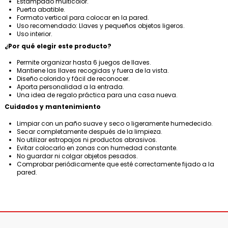
Estampado multicolor.
Puerta abatible.
Formato vertical para colocar en la pared.
Uso recomendado: Llaves y pequeños objetos ligeros.
Uso interior.
¿Por qué elegir este producto?
Permite organizar hasta 6 juegos de llaves.
Mantiene las llaves recogidas y fuera de la vista.
Diseño colorido y fácil de reconocer.
Aporta personalidad a la entrada.
Una idea de regalo práctica para una casa nueva.
Cuidados y mantenimiento
Limpiar con un paño suave y seco o ligeramente humedecido.
Secar completamente después de la limpieza.
No utilizar estropajos ni productos abrasivos.
Evitar colocarlo en zonas con humedad constante.
No guardar ni colgar objetos pesados.
Comprobar periódicamente que esté correctamente fijado a la
pared.