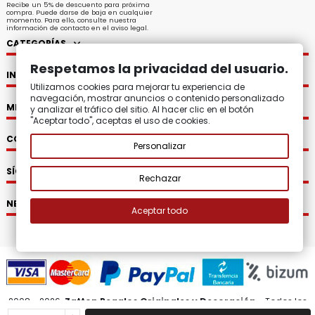
Recibe un 5% de descuento para próxima
compra. Puede darse de baja en cualquier
momento. Para ello, consulte nuestra
información de contacto en el aviso legal.
CATEGORÍAS
Respetamos la privacidad del usuario.
INFORMACIÓN
Utilizamos cookies para mejorar tu experiencia de
navegación, mostrar anuncios o contenido personalizado
MI CUENTA
y analizar el tráfico del sitio. Al hacer clic en el botón
"Aceptar todo", aceptas el uso de cookies.
CONTACTO
Personalizar
SÍGUENOS
Rechazar
NEWSLETTER
Aceptar todo
2008 - 2026.
Zatton Regalos Originales y Decoración.
Todos los
derechos reservados.