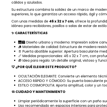
cálidos y azulados.
Su estructura combina la solidez de un marco de madera 
superiores, lo que garantiza un acceso rápido, ágil y cóm
Con unas medidas de
46 x 32 x 7 cm
, ofrece la profund
idóneo para recibidores, pasillos o salas de estar de es
✨ CARACTERÍSTICAS
🌉🏙️ Diseño urbano y moderno: Impresión sobre canv
🪵 Materiales de calidad: Estructura de madera resis
🚪 Puerta abatible superior: Apertura basculante medi
📏 Medidas proporcionales: 46 x 32 x 7 cm, con profu
🎁 Idea para regalo: Un detalle original, vistoso y fun
💡 ¿POR QUÉ ELEGIR ESTE PRODUCTO?
OCULTACIÓN ELEGANTE: Convierte un elemento técnico
ACCESO RÁPIDO Y CÓMODO: Su puerta basculante perm
ESTILO COSMOPOLITA: Aporta amplitud, color y un toq
🧼 CUIDADO Y MANTENIMIENTO
Limpiar periódicamente la superficie con un paño sua
Uso recomendado en espacios interiores para proteger