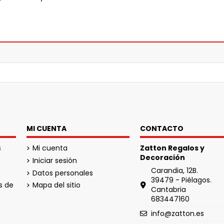
MI CUENTA
CONTACTO
s
Mi cuenta
Zatton Regalos y
Decoración
Iniciar sesión
Carandia, 12B.
Datos personales
39479 - Piélagos.
s de
Mapa del sitio
Cantabria
683447160
info@zatton.es