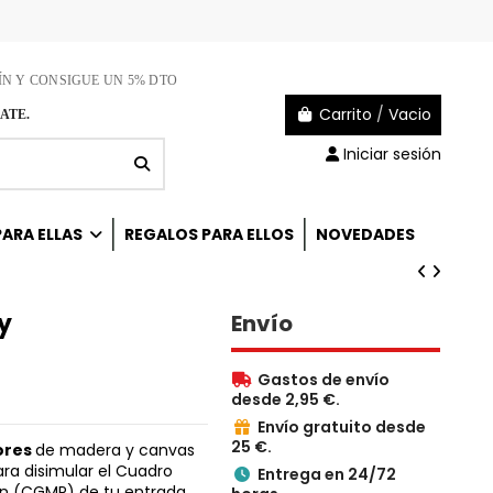
ÍN Y CONSIGUE UN 5% DTO
Carrito
/
Vacio
ATE.
Iniciar sesión
ARA ELLAS
REGALOS PARA ELLOS
NOVEDADES
y
Envío
Gastos de envío

desde 2,95 €.
Envío gratuito desde

25 €.
ores
de madera y canvas
ara disimular el Cuadro
Entrega en 24/72

ón (CGMP) de tu entrada