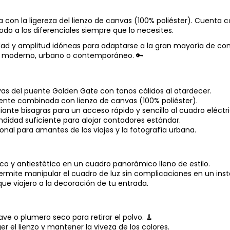
con la ligereza del lienzo de canvas (100% poliéster). Cuenta c
odo a los diferenciales siempre que lo necesites.
idad y amplitud idóneas para adaptarse a la gran mayoría de con
tilo moderno, urbano o contemporáneo. 🔑
as del puente Golden Gate con tonos cálidos al atardecer.
tente combinada con lienzo de canvas (100% poliéster).
ante bisagras para un acceso rápido y sencillo al cuadro eléctri
ndidad suficiente para alojar contadores estándar.
cional para amantes de los viajes y la fotografía urbana.
 y antiestético en un cuadro panorámico lleno de estilo.
ite manipular el cuadro de luz sin complicaciones en un inst
ue viajero a la decoración de tu entrada.
ve o plumero seco para retirar el polvo. 🧹
 el lienzo y mantener la viveza de los colores.