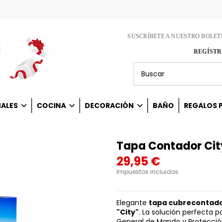
SUSCRÍBETE A NUESTRO BOLET
REGÍSTR
NALES
COCINA
DECORACIÓN
BAÑO
REGALOS P
Tapa Contador Cit
29,95 €
Impuestos incluidos
Elegante
tapa cubrecontad
"City"
. La solución perfecta p
General de Mando y Protecci