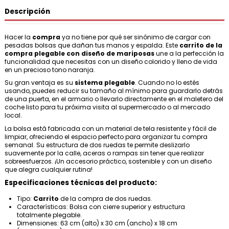
Descripción
Hacer la
compra
ya no tiene por qué ser sinónimo de cargar con
pesadas bolsas que dañan tus manos y espalda. Este
carrito de la
compra plegable con diseño de mariposas
une a la perfección la
funcionalidad que necesitas con un diseño colorido y lleno de vida
en un precioso tono naranja.
Su gran ventaja es su
sistema plegable
. Cuando no lo estés
usando, puedes reducir su tamaño al mínimo para guardarlo detrás
de una puerta, en el armario o llevarlo directamente en el maletero del
coche listo para tu próxima visita al supermercado o al mercado
local.
La bolsa está fabricada con un material de tela resistente y fácil de
limpiar, ofreciendo el espacio perfecto para organizar tu compra
semanal. Su estructura de dos ruedas te permite deslizarlo
suavemente por la calle, aceras o rampas sin tener que realizar
sobreesfuerzos. ¡Un accesorio práctico, sostenible y con un diseño
que alegra cualquier rutina!
Especificaciones técnicas del producto:
Tipo:
Carrito
de la compra de dos ruedas.
Características: Bolsa con cierre superior y estructura
totalmente plegable.
Dimensiones: 63 cm (alto) x 30 cm (ancho) x 18 cm