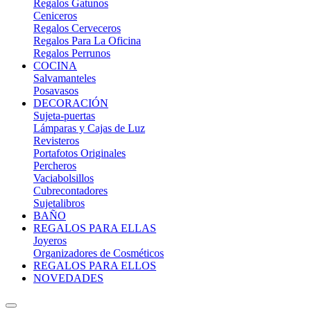
Regalos Gatunos
Ceniceros
Regalos Cerveceros
Regalos Para La Oficina
Regalos Perrunos
COCINA
Salvamanteles
Posavasos
DECORACIÓN
Sujeta-puertas
Lámparas y Cajas de Luz
Revisteros
Portafotos Originales
Percheros
Vaciabolsillos
Cubrecontadores
Sujetalibros
BAÑO
REGALOS PARA ELLAS
Joyeros
Organizadores de Cosméticos
REGALOS PARA ELLOS
NOVEDADES