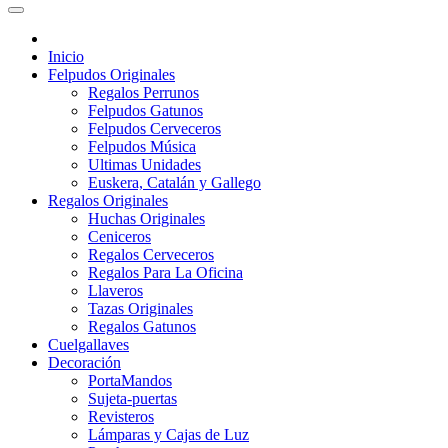
Inicio
Felpudos Originales
Regalos Perrunos
Felpudos Gatunos
Felpudos Cerveceros
Felpudos Música
Ultimas Unidades
Euskera, Catalán y Gallego
Regalos Originales
Huchas Originales
Ceniceros
Regalos Cerveceros
Regalos Para La Oficina
Llaveros
Tazas Originales
Regalos Gatunos
Cuelgallaves
Decoración
PortaMandos
Sujeta-puertas
Revisteros
Lámparas y Cajas de Luz