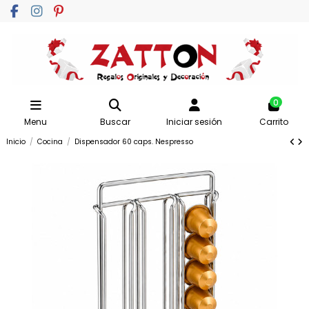
0
Menu
Buscar
Iniciar sesión
Carrito
Inicio
Cocina
Dispensador 60 caps. Nespresso