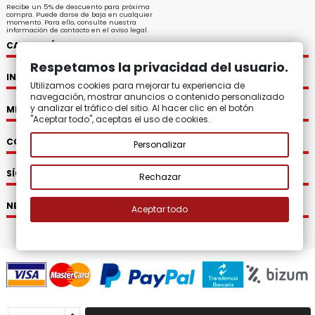
Recibe un 5% de descuento para próxima
compra. Puede darse de baja en cualquier
momento. Para ello, consulte nuestra
información de contacto en el aviso legal.
CATEGORÍAS
Respetamos la privacidad del usuario.
INFORMACIÓN
Utilizamos cookies para mejorar tu experiencia de
navegación, mostrar anuncios o contenido personalizado
y analizar el tráfico del sitio. Al hacer clic en el botón
MI CUENTA
"Aceptar todo", aceptas el uso de cookies.
CONTACTO
Personalizar
SÍGUENOS
Rechazar
NEWSLETTER
Aceptar todo
2008 - 2026.
Zatton Regalos Originales y Decoración.
Todos los
derechos reservados.