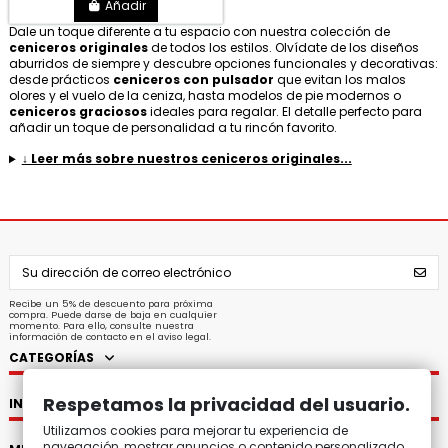
Añadir
Dale un toque diferente a tu espacio con nuestra colección de
ceniceros originales
de todos los estilos. Olvídate de los diseños
aburridos de siempre y descubre opciones funcionales y decorativas:
desde prácticos
ceniceros con pulsador
que evitan los malos
olores y el vuelo de la ceniza, hasta modelos de pie modernos o
ceniceros graciosos
ideales para regalar. El detalle perfecto para
añadir un toque de personalidad a tu rincón favorito.
↓ Leer más sobre nuestros ceniceros originales...
Recibe un 5% de descuento para próxima
compra. Puede darse de baja en cualquier
momento. Para ello, consulte nuestra
información de contacto en el aviso legal.
CATEGORÍAS
Respetamos la privacidad del usuario.
INFORMACIÓN
Utilizamos cookies para mejorar tu experiencia de
navegación, mostrar anuncios o contenido personalizado